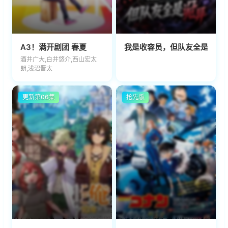
A3！满开剧团 春夏
我是收容员，但队友全是诡异
酒井广大,白井悠介,西山宏太
朗,浅沼晋太
更新第06集
抢先版