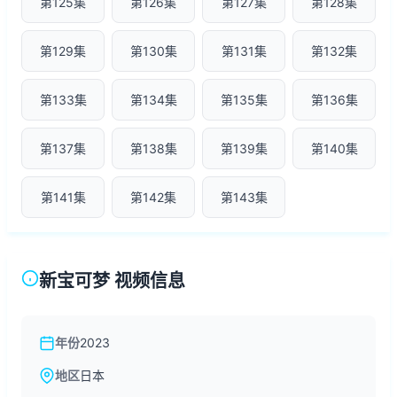
第125集
第126集
第127集
第128集
第129集
第130集
第131集
第132集
第133集
第134集
第135集
第136集
第137集
第138集
第139集
第140集
第141集
第142集
第143集
新宝可梦 视频信息
年份
2023
地区
日本