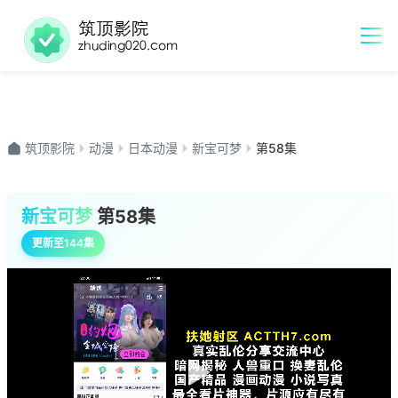
筑顶影院
动漫
日本动漫
新宝可梦
第58集
新宝可梦
第58集
更新至144集