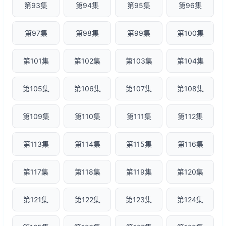
第93集
第94集
第95集
第96集
第97集
第98集
第99集
第100集
第101集
第102集
第103集
第104集
第105集
第106集
第107集
第108集
第109集
第110集
第111集
第112集
第113集
第114集
第115集
第116集
第117集
第118集
第119集
第120集
第121集
第122集
第123集
第124集