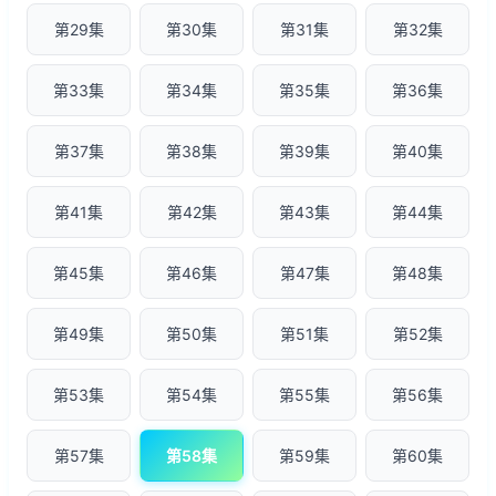
第29集
第30集
第31集
第32集
第33集
第34集
第35集
第36集
第37集
第38集
第39集
第40集
第41集
第42集
第43集
第44集
第45集
第46集
第47集
第48集
第49集
第50集
第51集
第52集
第53集
第54集
第55集
第56集
第57集
第58集
第59集
第60集