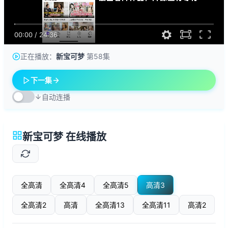
00:00
/
24:36
正在播放：
新宝可梦
第58集
下一集
自动连播
新宝可梦 在线播放
全高清
全高清4
全高清5
高清3
全高清2
高清
全高清13
全高清11
高清2