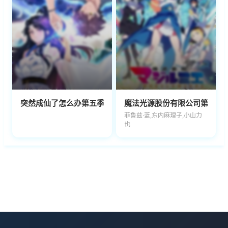
​突然成仙了怎么办第五季​
魔法光源股份有限公司第二季
菲鲁兹·蓝,东内麻理子,小山力
也