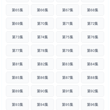
第65集
第66集
第67集
第68集
第69集
第70集
第71集
第72集
第73集
第74集
第75集
第76集
第77集
第78集
第79集
第80集
第81集
第82集
第83集
第84集
第85集
第86集
第87集
第88集
第89集
第90集
第91集
第92集
第93集
第94集
第95集
第96集