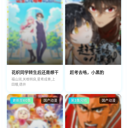
花织同学转生后还是想干架
赶考去咯，小黑豹
福山润,关根明良,星希成奏,上
田瞳,德井
更新至60集
国产动漫
第3集完结
国产动漫