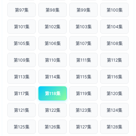
第97集
第98集
第99集
第100集
第101集
第102集
第103集
第104集
第105集
第106集
第107集
第108集
第109集
第110集
第111集
第112集
第113集
第114集
第115集
第116集
第117集
第118集
第119集
第120集
第121集
第122集
第123集
第124集
第125集
第126集
第127集
第128集