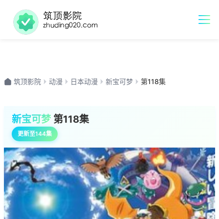
筑顶影院
动漫
日本动漫
新宝可梦
第118集
新宝可梦
第118集
更新至144集