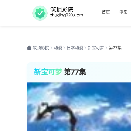
首页
电影
筑顶影院
动漫
日本动漫
新宝可梦
第77集
新宝可梦
第77集