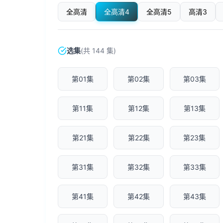
全高清
全高清4
全高清5
高清3
选集
(共 144 集)
第01集
第02集
第03集
第11集
第12集
第13集
第21集
第22集
第23集
第31集
第32集
第33集
第41集
第42集
第43集