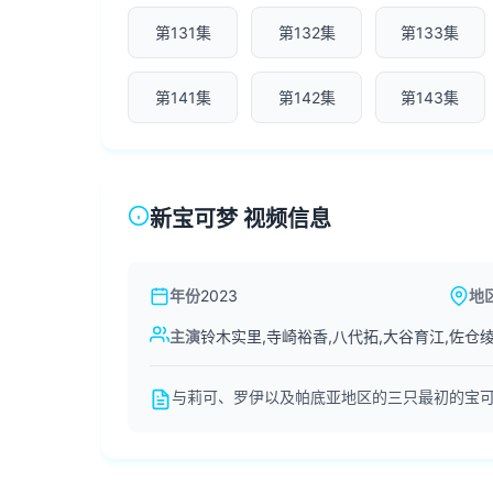
第131集
第132集
第133集
第141集
第142集
第143集
新宝可梦 视频信息
年份
2023
地
主演
铃木实里,寺崎裕香,八代拓,大谷育江,佐仓
与莉可、罗伊以及帕底亚地区的三只最初的宝