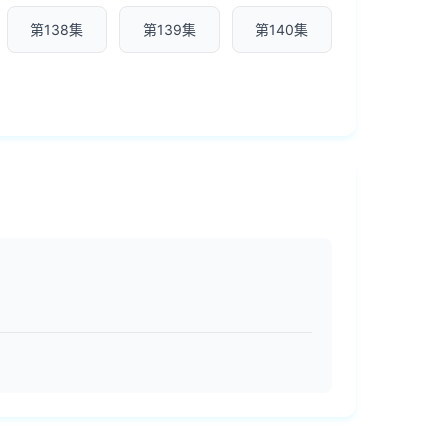
第138集
第139集
第140集