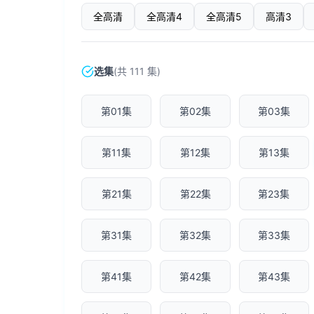
全高清
全高清4
全高清5
高清3
选集
(共 111 集)
第01集
第02集
第03集
第11集
第12集
第13集
第21集
第22集
第23集
第31集
第32集
第33集
第41集
第42集
第43集