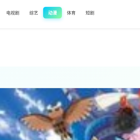
电视剧
综艺
动漫
体育
短剧