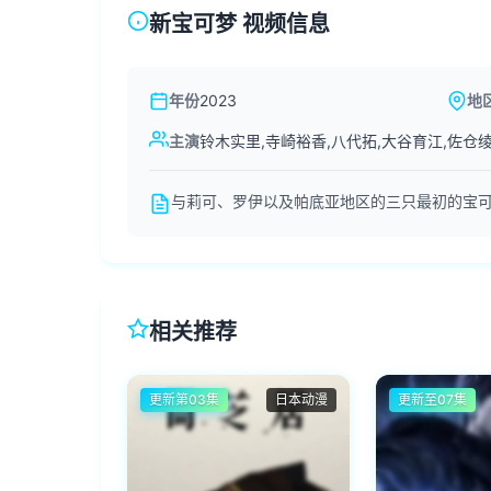
新宝可梦 视频信息
年份
2023
地
主演
铃木实里,寺崎裕香,八代拓,大谷育江,佐仓
与莉可、罗伊以及帕底亚地区的三只最初的宝
相关推荐
更新第03集
日本动漫
更新至07集