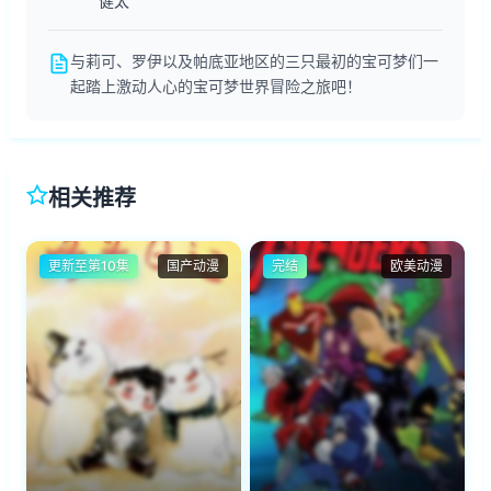
健太
与莉可、罗伊以及帕底亚地区的三只最初的宝可梦们一
起踏上激动人心的宝可梦世界冒险之旅吧！
相关推荐
更新至第10集
国产动漫
完结
欧美动漫