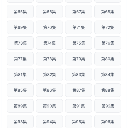
第65集
第66集
第67集
第68集
第69集
第70集
第71集
第72集
第73集
第74集
第75集
第76集
第77集
第78集
第79集
第80集
第81集
第82集
第83集
第84集
第85集
第86集
第87集
第88集
第89集
第90集
第91集
第92集
第93集
第94集
第95集
第96集