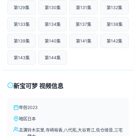
第129集
第130集
第131集
第132集
第133集
第134集
第137集
第138集
第139集
第140集
第141集
第142集
第143集
第144集
新宝可梦 视频信息
年份
2023
地区
日本
主演
铃木实里,寺崎裕香,八代拓,大谷育江,佐仓绫音,三宅