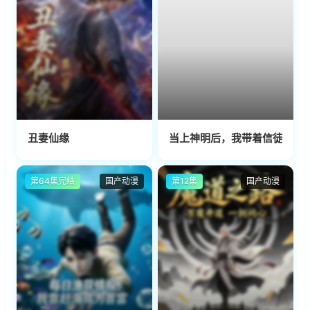
丑妻仙缘
当上神明后，我带着信徒干翻
第64集完结
国产动漫
第12集
国产动漫