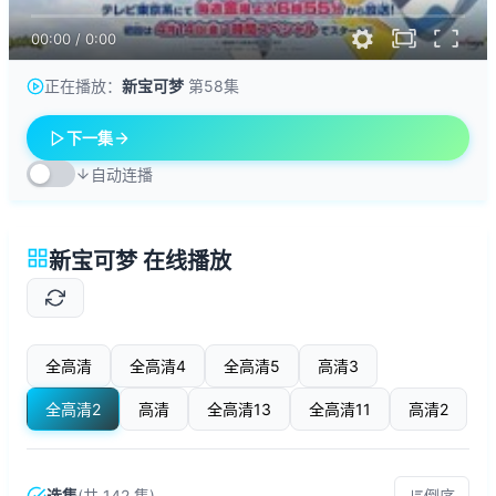
00:00
/
0:00
正在播放：
新宝可梦
第58集
下一集
自动连播
新宝可梦 在线播放
全高清
全高清4
全高清5
高清3
全高清2
高清
全高清13
全高清11
高清2
选集
(共 142 集)
倒序