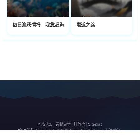
每日渔获情报，我靠赶海成为首富
魔道之路
网站地图
|
最新更新
|
排行榜
|
Sitemap
筑顶影院
Copyright © 2026
zhuding020.com
版权所有
免责声明：本站所有内容均来自互联网，版权归原创者所有，如果侵犯了你