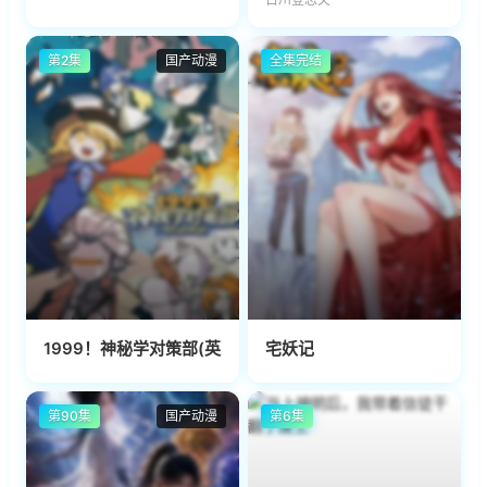
第2集
国产动漫
全集完结
1999！神秘学对策部(英配版)
宅妖记
第90集
国产动漫
第6集