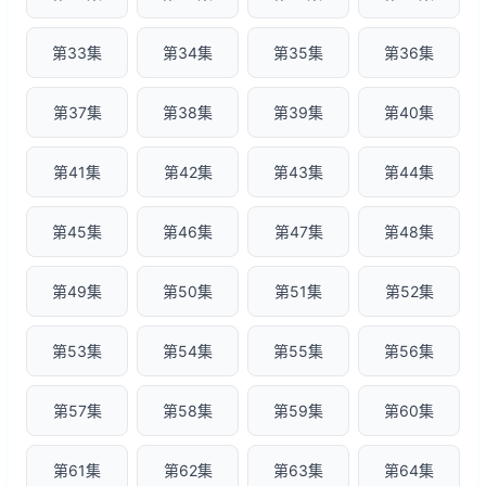
第33集
第34集
第35集
第36集
第37集
第38集
第39集
第40集
第41集
第42集
第43集
第44集
第45集
第46集
第47集
第48集
第49集
第50集
第51集
第52集
第53集
第54集
第55集
第56集
第57集
第58集
第59集
第60集
第61集
第62集
第63集
第64集