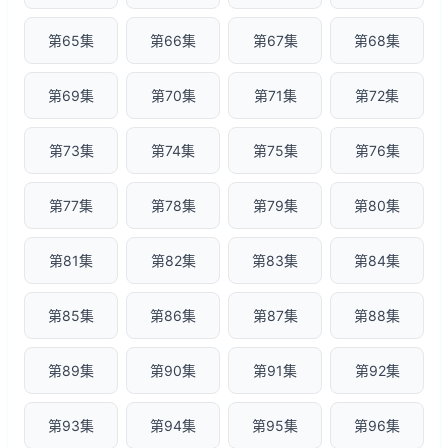
第65集
第66集
第67集
第68集
第69集
第70集
第71集
第72集
第73集
第74集
第75集
第76集
第77集
第78集
第79集
第80集
第81集
第82集
第83集
第84集
第85集
第86集
第87集
第88集
第89集
第90集
第91集
第92集
第93集
第94集
第95集
第96集