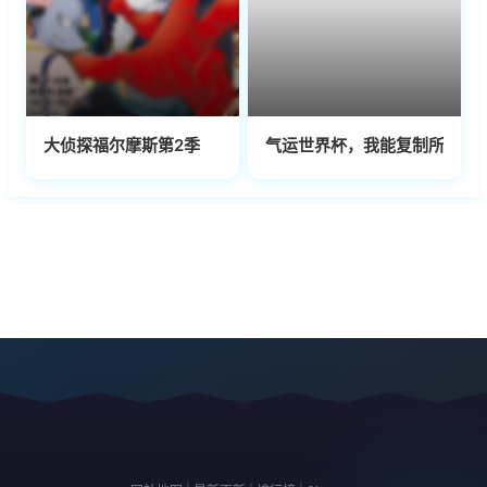
大侦探福尔摩斯第2季
气运世界杯，我能复制所有球