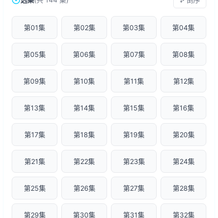
第01集
第02集
第03集
第04集
第05集
第06集
第07集
第08集
第09集
第10集
第11集
第12集
第13集
第14集
第15集
第16集
第17集
第18集
第19集
第20集
第21集
第22集
第23集
第24集
第25集
第26集
第27集
第28集
第29集
第30集
第31集
第32集