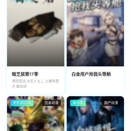
暗芝居第17季
白金用户抢我头等舱
津田宽治,大石ともこ,土屋咲登
子,篠田谅
更新第01集
日本动漫
第15集
国产动漫