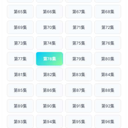
第65集
第66集
第67集
第68集
第69集
第70集
第71集
第72集
第73集
第74集
第75集
第76集
第77集
第78集
第79集
第80集
第81集
第82集
第83集
第84集
第85集
第86集
第87集
第88集
第89集
第90集
第91集
第92集
第93集
第94集
第95集
第96集