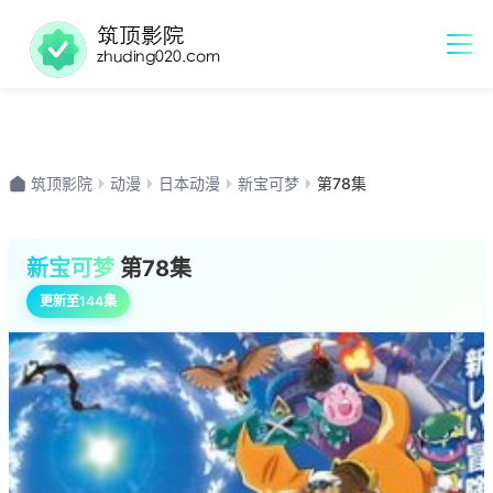
筑顶影院
动漫
日本动漫
新宝可梦
第78集
新宝可梦
第78集
更新至144集