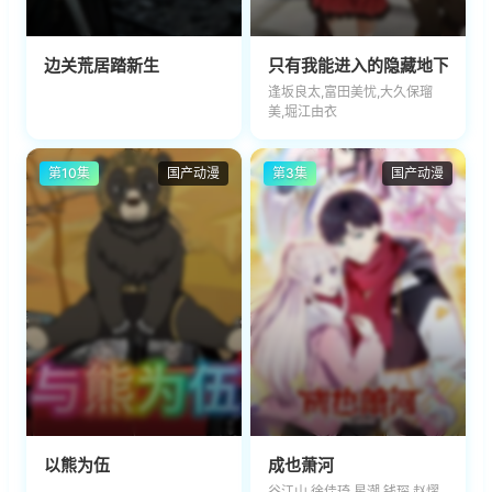
边关荒居踏新生
只有我能进入的隐藏地下城
逢坂良太,富田美忧,大久保瑠
美,堀江由衣
第10集
国产动漫
第3集
国产动漫
以熊为伍
成也萧河
谷江山,徐佳琦,星潮,钱琛,赵熠