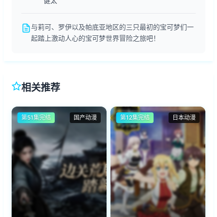
健太
与莉可、罗伊以及帕底亚地区的三只最初的宝可梦们一
起踏上激动人心的宝可梦世界冒险之旅吧！
相关推荐
第51集完结
国产动漫
第12集完结
日本动漫