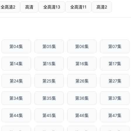
全高清2
高清
全高清13
全高清11
高清2
第04集
第05集
第06集
第07集
第14集
第15集
第16集
第17集
第24集
第25集
第26集
第27集
第34集
第35集
第36集
第37集
第44集
第45集
第46集
第47集