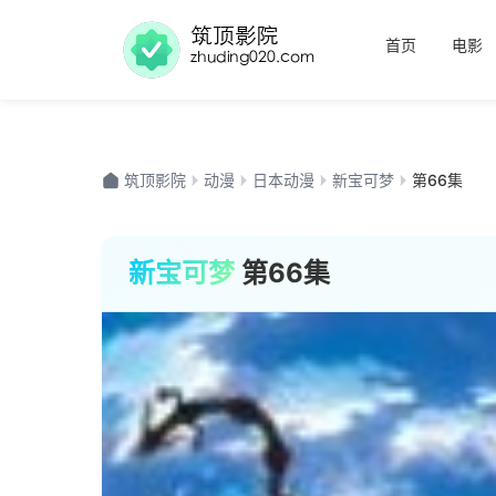
首页
电影
筑顶影院
动漫
日本动漫
新宝可梦
第66集
新宝可梦
第66集