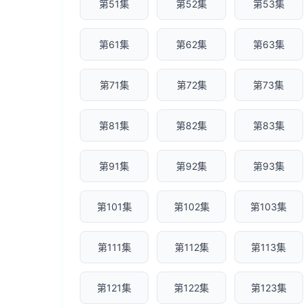
第51集
第52集
第53集
第61集
第62集
第63集
第71集
第72集
第73集
第81集
第82集
第83集
第91集
第92集
第93集
第101集
第102集
第103集
第111集
第112集
第113集
第121集
第122集
第123集