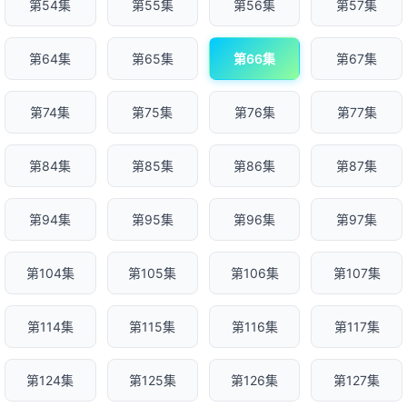
第54集
第55集
第56集
第57集
第64集
第65集
第66集
第67集
第74集
第75集
第76集
第77集
第84集
第85集
第86集
第87集
第94集
第95集
第96集
第97集
第104集
第105集
第106集
第107集
第114集
第115集
第116集
第117集
第124集
第125集
第126集
第127集