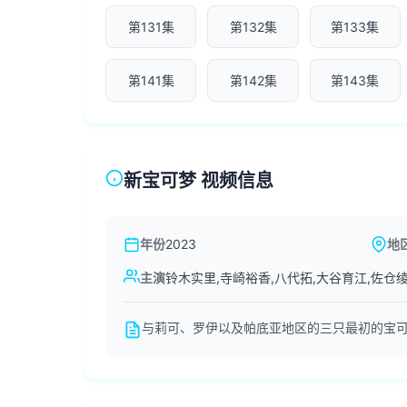
第131集
第132集
第133集
第141集
第142集
第143集
新宝可梦 视频信息
年份
2023
地
主演
铃木实里,寺崎裕香,八代拓,大谷育江,佐仓
与莉可、罗伊以及帕底亚地区的三只最初的宝