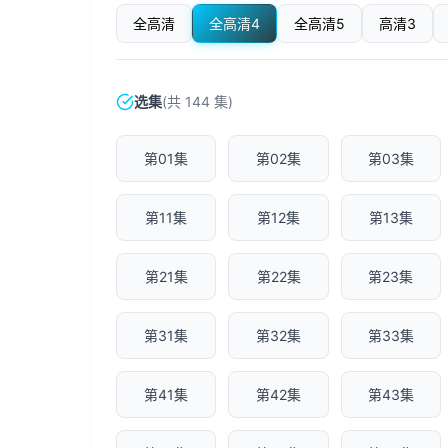
全高清
全高清4
全高清5
高清3
选集
(共 144 集)
第01集
第02集
第03集
第11集
第12集
第13集
第21集
第22集
第23集
第31集
第32集
第33集
第41集
第42集
第43集