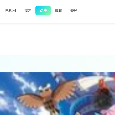
电视剧
综艺
动漫
体育
短剧