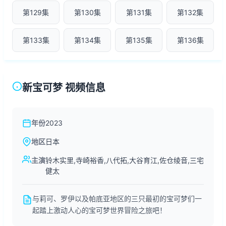
第129集
第130集
第131集
第132集
第133集
第134集
第135集
第136集
新宝可梦 视频信息
年份
2023
地区
日本
主演
铃木实里,寺崎裕香,八代拓,大谷育江,佐仓绫音,三宅
健太
与莉可、罗伊以及帕底亚地区的三只最初的宝可梦们一
起踏上激动人心的宝可梦世界冒险之旅吧！