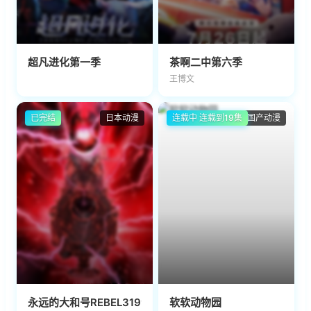
超凡进化第一季
茶啊二中第六季
王博文
已完结
日本动漫
连载中 连载到19集
国产动漫
永远的大和号REBEL3199第六章碧蓝迷宫
软软动物园