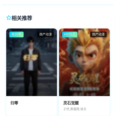
相关推荐
第20集
国产动漫
HD国语
国产动漫
归零
灵石觉醒
孑然,寒霜降,埃文