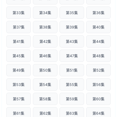
第33集
第34集
第35集
第36集
第37集
第38集
第39集
第40集
第41集
第42集
第43集
第44集
第45集
第46集
第47集
第48集
第49集
第50集
第51集
第52集
第53集
第54集
第55集
第56集
第57集
第58集
第59集
第60集
第61集
第62集
第63集
第64集