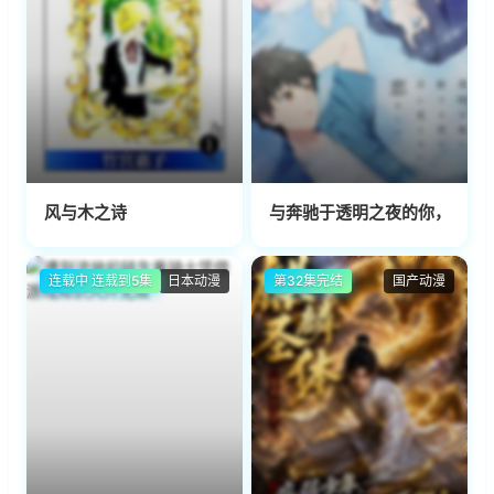
风与木之诗
与奔驰于透明之夜的你，谈一
连载中 连载到5集
日本动漫
第32集完结
国产动漫