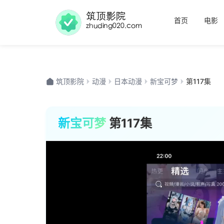
首页
电影
筑顶影院
动漫
日本动漫
新宝可梦
第117集
新宝可梦
第117集