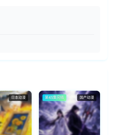
日本动漫
第45集完结
国产动漫