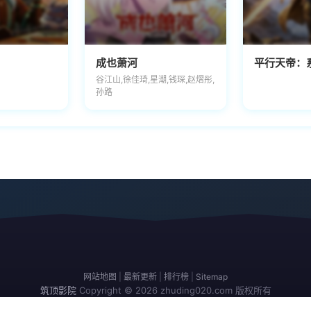
成也萧河
平行天帝：
谷江山,徐佳琦,星潮,钱琛,赵熠彤,
孙路
网站地图
|
最新更新
|
排行榜
|
Sitemap
筑顶影院
Copyright © 2026
zhuding020.com
版权所有
来自互联网，版权归原创者所有，如果侵犯了你的权益，请通知我们，我们会及