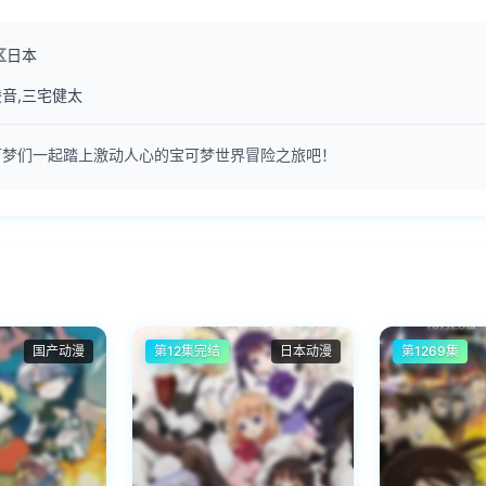
区
日本
绫音,三宅健太
可梦们一起踏上激动人心的宝可梦世界冒险之旅吧！
国产动漫
第12集完结
日本动漫
第1269集