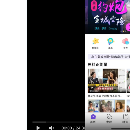
00:00
/
24:36