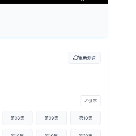
重新测速
倒序
第08集
第09集
第10集
第18集
第19集
第20集