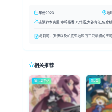
年份
2023
地
主演
铃木实里,寺崎裕香,八代拓,大谷育江,佐仓
与莉可、罗伊以及帕底亚地区的三只最初的宝
相关推荐
第12集完结
第2集