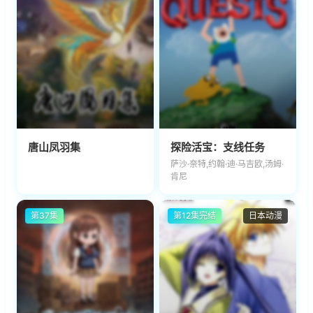
唐山凤羽集
探险活宝：支线任务
萨沙·奈特,约翰·迪·马吉欧,汤姆·
肯尼
第37集
第12集完结
日本动漫