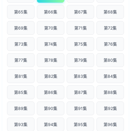
第65集
第66集
第67集
第68集
第69集
第70集
第71集
第72集
第73集
第74集
第75集
第76集
第77集
第78集
第79集
第80集
第81集
第82集
第83集
第84集
第85集
第86集
第87集
第88集
第89集
第90集
第91集
第92集
第93集
第94集
第95集
第96集