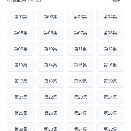
第01集
第02集
第03集
第04集
第05集
第06集
第07集
第08集
第09集
第10集
第11集
第12集
第13集
第14集
第15集
第16集
第17集
第18集
第19集
第20集
第21集
第22集
第23集
第24集
第25集
第26集
第27集
第28集
第29集
第30集
第31集
第32集