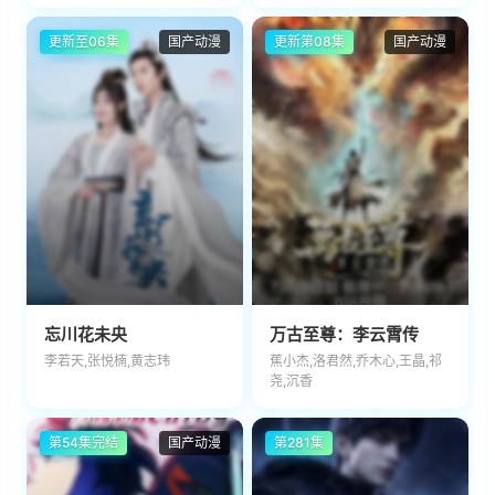
更新至06集
国产动漫
更新第08集
国产动漫
忘川花未央
万古至尊：李云霄传
李若天,张悦楠,黄志玮
蕉小杰,洛君然,乔木心,王晶,祁
尧,沉香
第54集完结
国产动漫
第281集