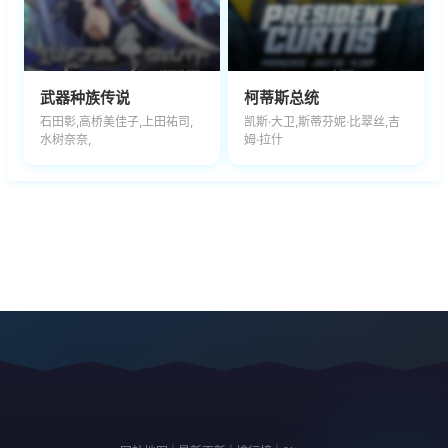
武器种族传说
柯蒂斯总统
石田彰,高桥美佳子,上田祐司,
凯斯·大卫,斯蒂芬妮·比翠丝,吉
水树奈奈,
姆·拉什