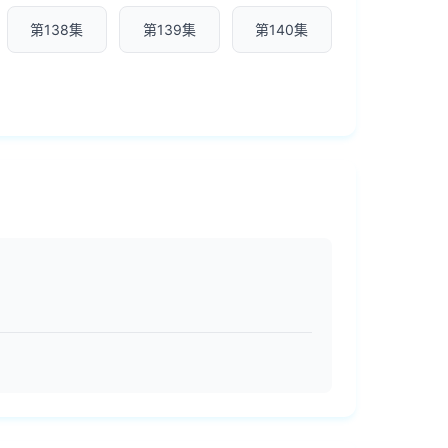
第138集
第139集
第140集