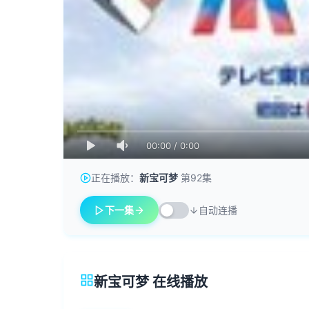
00:00
/
0:00
正在播放：
新宝可梦
第92集
下一集
自动连播
新宝可梦 在线播放