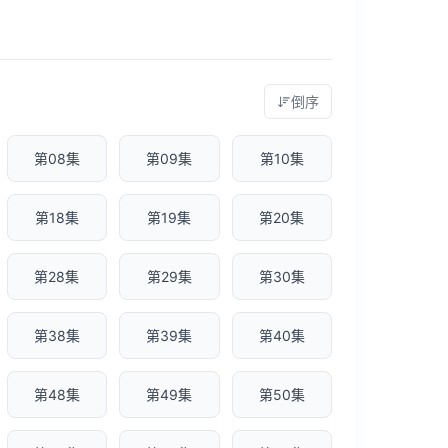
倒序
第08集
第09集
第10集
第18集
第19集
第20集
第28集
第29集
第30集
第38集
第39集
第40集
第48集
第49集
第50集