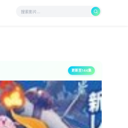
更新至144集