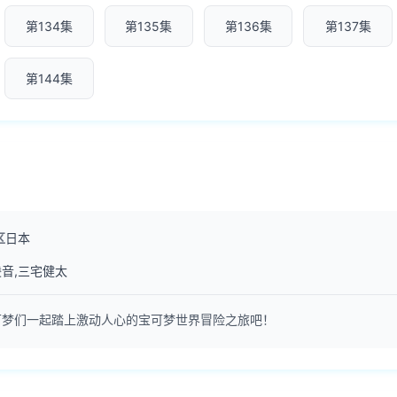
第134集
第135集
第136集
第137集
第144集
区
日本
绫音,三宅健太
可梦们一起踏上激动人心的宝可梦世界冒险之旅吧！