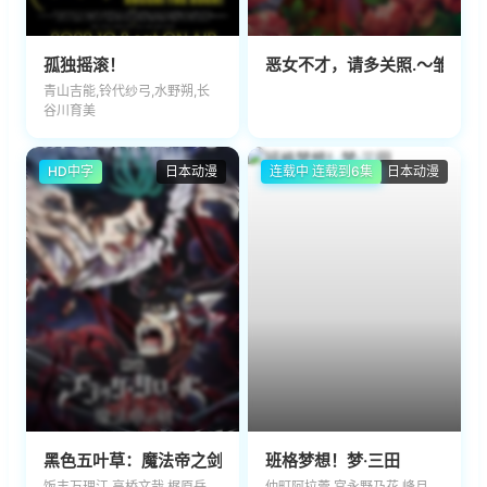
孤独摇滚！
恶女不才，请多关照.～雏宫蝶
青山吉能,铃代纱弓,水野朔,长
谷川育美
HD中字
日本动漫
连载中 连载到6集
日本动漫
黑色五叶草：魔法帝之剑
班格梦想！梦·三田
饭丰万理江,高桥文哉,梶原岳
仲町阿拉蕾,宫永野乃花,峰月