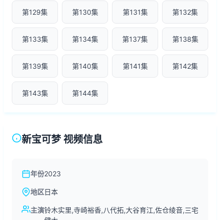
第129集
第130集
第131集
第132集
第133集
第134集
第137集
第138集
第139集
第140集
第141集
第142集
第143集
第144集
新宝可梦 视频信息
年份
2023
地区
日本
主演
铃木实里,寺崎裕香,八代拓,大谷育江,佐仓绫音,三宅