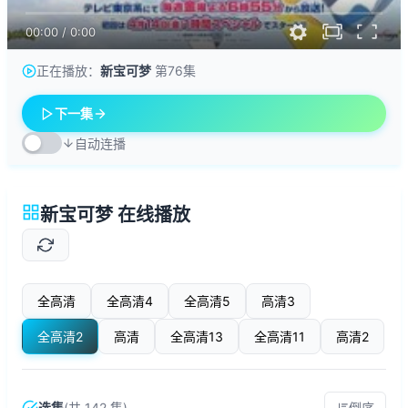
00:00
/
0:00
正在播放：
新宝可梦
第76集
下一集
自动连播
新宝可梦 在线播放
全高清
全高清4
全高清5
高清3
全高清2
高清
全高清13
全高清11
高清2
选集
(共 142 集)
倒序