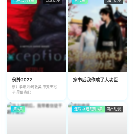
已完结 共8集
日本动漫
第12集
国产动漫
例外2022
穿书后我作成了大功臣
樱井孝宏,种崎敦美,甲斐田裕
子,星野贵纪
第6集
连载中 连载到6集
国产动漫