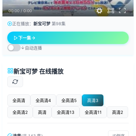
00:00
/
0:00
正在播放：
新宝可梦
第98集
下一集
自动连播
新宝可梦 在线播放
全高清
全高清4
全高清5
高清3
全高清2
高清
全高清13
全高清11
高清2
选集
(共 143 集)
倒序