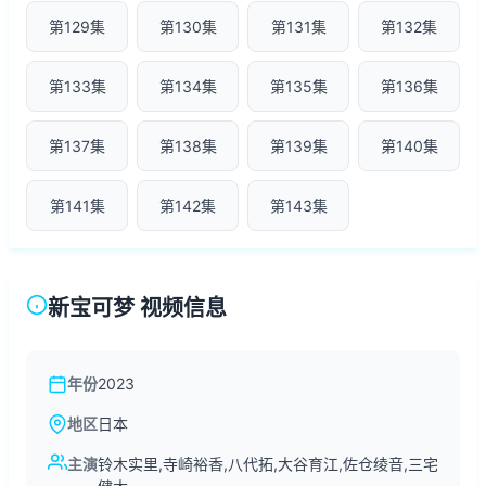
第129集
第130集
第131集
第132集
第133集
第134集
第135集
第136集
第137集
第138集
第139集
第140集
第141集
第142集
第143集
新宝可梦 视频信息
年份
2023
地区
日本
主演
铃木实里,寺崎裕香,八代拓,大谷育江,佐仓绫音,三宅