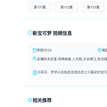
第131集
第132集
第133集
新宝可梦 视频信息
年份
2023
地
主演
铃木实里,寺崎裕香,八代拓,大谷育江,佐仓
与莉可、罗伊以及帕底亚地区的三只最初的宝
相关推荐