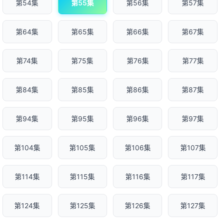
第54集
第55集
第56集
第57集
第64集
第65集
第66集
第67集
第74集
第75集
第76集
第77集
第84集
第85集
第86集
第87集
第94集
第95集
第96集
第97集
第104集
第105集
第106集
第107集
第114集
第115集
第116集
第117集
第124集
第125集
第126集
第127集