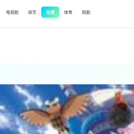
电视剧
综艺
动漫
体育
短剧