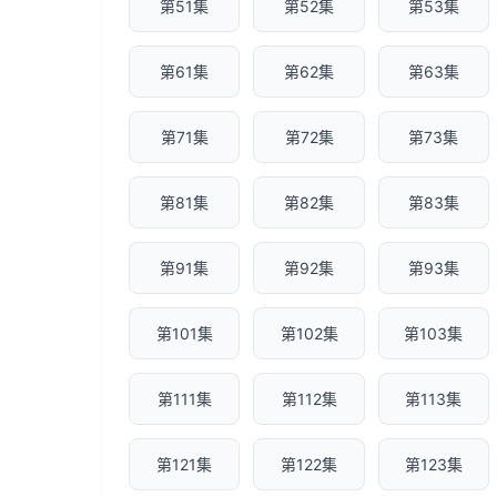
第51集
第52集
第53集
第61集
第62集
第63集
第71集
第72集
第73集
第81集
第82集
第83集
第91集
第92集
第93集
第101集
第102集
第103集
第111集
第112集
第113集
第121集
第122集
第123集