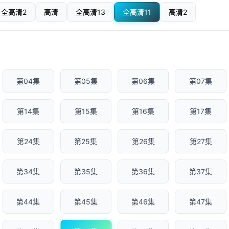
全高清2
高清
全高清13
全高清11
高清2
第04集
第05集
第06集
第07集
第14集
第15集
第16集
第17集
第24集
第25集
第26集
第27集
第34集
第35集
第36集
第37集
第44集
第45集
第46集
第47集