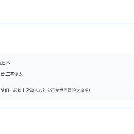
区
日本
绫音,三宅健太
可梦们一起踏上激动人心的宝可梦世界冒险之旅吧！