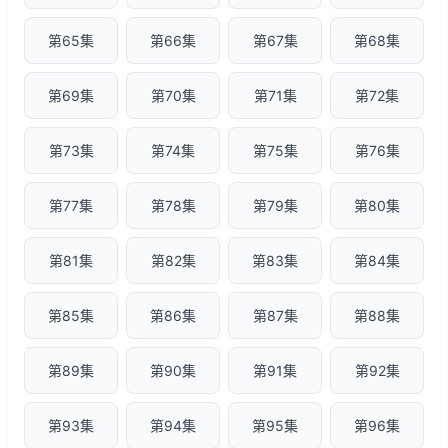
第65集
第66集
第67集
第68集
第69集
第70集
第71集
第72集
第73集
第74集
第75集
第76集
第77集
第78集
第79集
第80集
第81集
第82集
第83集
第84集
第85集
第86集
第87集
第88集
第89集
第90集
第91集
第92集
第93集
第94集
第95集
第96集