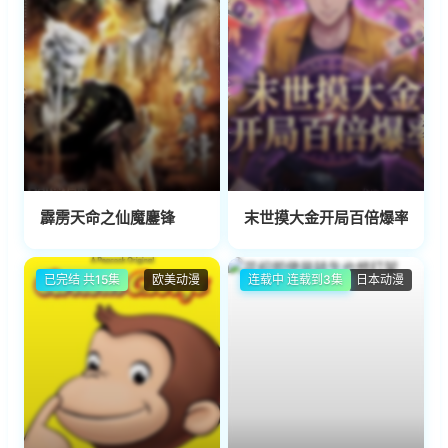
霹雳天命之仙魔鏖锋
末世摸大金开局百倍爆率
已完结 共15集
欧美动漫
连载中 连载到3集
日本动漫