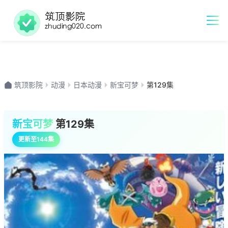
筑顶影院
动漫
日本动漫
新宝可梦
第129集
新宝可梦
第129集
更新至144集