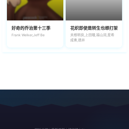
好奇的乔治第十三季
花织即使是转生也想打架
Frank Welker,Jeff Be
关根明良,上田瞳,福山润,星希
成奏,德井