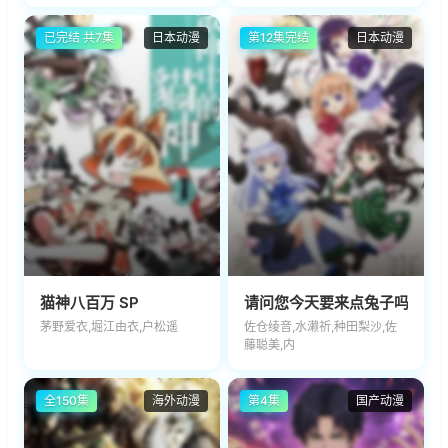
已完结 共7集
日本动漫
第12集完结
日本动漫
猫神八百万 SP
请问您今天要来点兔子吗
茅野爱衣,堀江由衣,户松遥
佐仓绫音,水濑祈,种田梨沙,佐
藤聪美,内
全150集
海外动漫
第4集
国产动漫