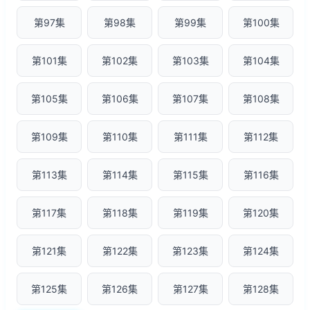
第97集
第98集
第99集
第100集
第101集
第102集
第103集
第104集
第105集
第106集
第107集
第108集
第109集
第110集
第111集
第112集
第113集
第114集
第115集
第116集
第117集
第118集
第119集
第120集
第121集
第122集
第123集
第124集
第125集
第126集
第127集
第128集