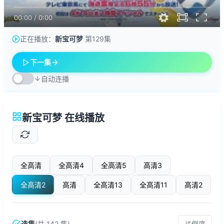
00:00
/
0:00
正在播放：
新宝可梦
第129集
下一集
自动连播
新宝可梦 在线播放
全高清
全高清4
全高清5
高清3
全高清2
高清
全高清13
全高清11
高清2
选集
(共 142 集)
倒序