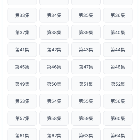
第33集
第34集
第35集
第36集
第37集
第38集
第39集
第40集
第41集
第42集
第43集
第44集
第45集
第46集
第47集
第48集
第49集
第50集
第51集
第52集
第53集
第54集
第55集
第56集
第57集
第58集
第59集
第60集
第61集
第62集
第63集
第64集