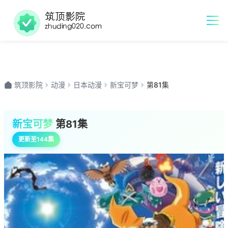
筑顶影院
动漫
日本动漫
新宝可梦
第81集
新宝可梦
第81集
更新至144集