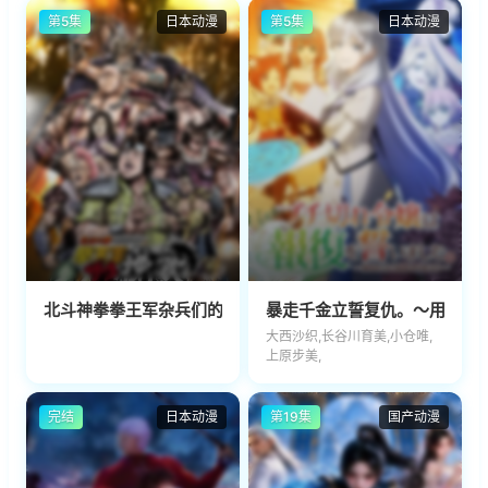
第5集
日本动漫
第5集
日本动漫
北斗神拳拳王军杂兵们的挽歌第二季
暴走千金立誓复仇。～用魔导
大西沙织,长谷川育美,小仓唯,
上原步美,
完结
日本动漫
第19集
国产动漫