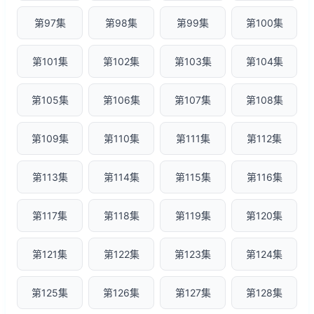
第97集
第98集
第99集
第100集
第101集
第102集
第103集
第104集
第105集
第106集
第107集
第108集
第109集
第110集
第111集
第112集
第113集
第114集
第115集
第116集
第117集
第118集
第119集
第120集
第121集
第122集
第123集
第124集
第125集
第126集
第127集
第128集