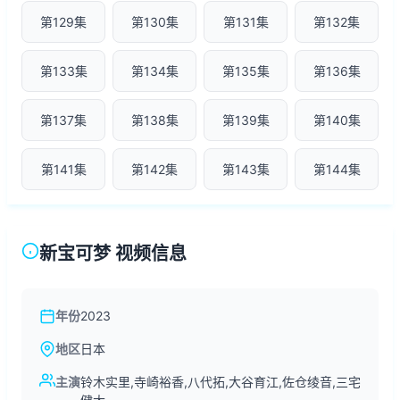
第129集
第130集
第131集
第132集
第133集
第134集
第135集
第136集
第137集
第138集
第139集
第140集
第141集
第142集
第143集
第144集
新宝可梦 视频信息
年份
2023
地区
日本
主演
铃木实里,寺崎裕香,八代拓,大谷育江,佐仓绫音,三宅