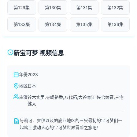
第129集
第130集
第131集
第132集
第133集
第134集
第135集
第136集
新宝可梦 视频信息
年份
2023
地区
日本
主演
铃木实里,寺崎裕香,八代拓,大谷育江,佐仓绫音,三宅
健太
与莉可、罗伊以及帕底亚地区的三只最初的宝可梦们一
起踏上激动人心的宝可梦世界冒险之旅吧！