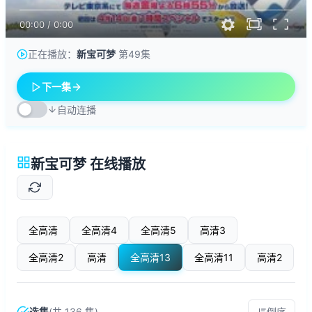
00:00
/
0:00
正在播放：
新宝可梦
第49集
下一集
自动连播
新宝可梦 在线播放
全高清
全高清4
全高清5
高清3
全高清2
高清
全高清13
全高清11
高清2
选集
(共 136 集)
倒序