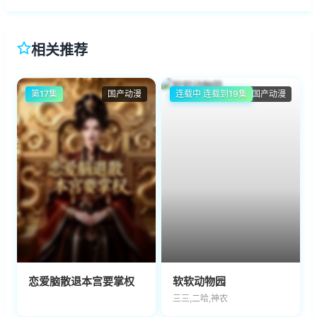
相关推荐
第17集
国产动漫
连载中 连载到19集
国产动漫
恋爱脑散退本宫要掌权
软软动物园
三三,二哈,神农