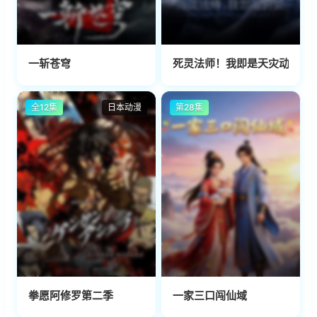
一斩苍穹
死灵法师！我即是天灾动漫版
全12集
日本动漫
第28集
拳愿阿修罗第二季
一家三口闯仙域