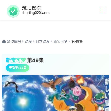
筑顶影院
动漫
日本动漫
新宝可梦
第49集
新宝可梦
第49集
更新至144集