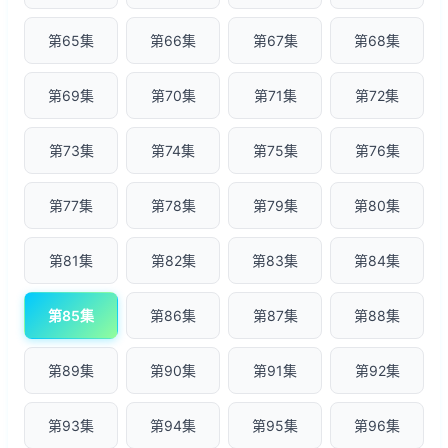
第65集
第66集
第67集
第68集
第69集
第70集
第71集
第72集
第73集
第74集
第75集
第76集
第77集
第78集
第79集
第80集
第81集
第82集
第83集
第84集
第85集
第86集
第87集
第88集
第89集
第90集
第91集
第92集
第93集
第94集
第95集
第96集