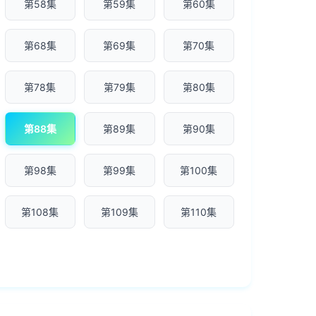
第58集
第59集
第60集
第68集
第69集
第70集
第78集
第79集
第80集
第88集
第89集
第90集
第98集
第99集
第100集
第108集
第109集
第110集