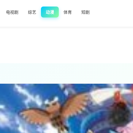
电视剧
综艺
动漫
体育
短剧