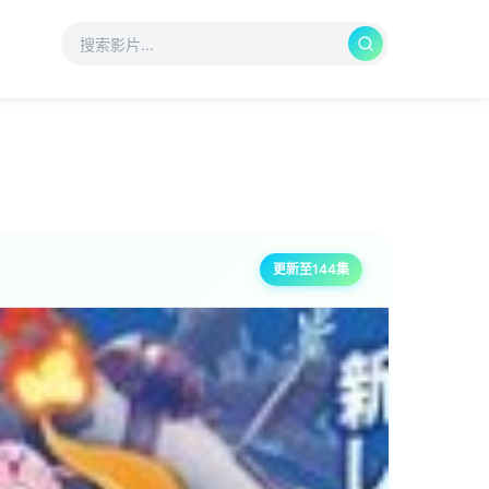
更新至144集