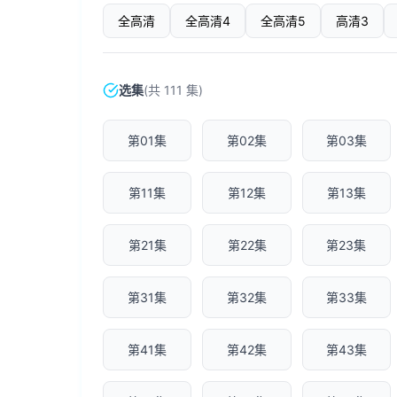
全高清
全高清4
全高清5
高清3
选集
(共 111 集)
第01集
第02集
第03集
第11集
第12集
第13集
第21集
第22集
第23集
第31集
第32集
第33集
第41集
第42集
第43集