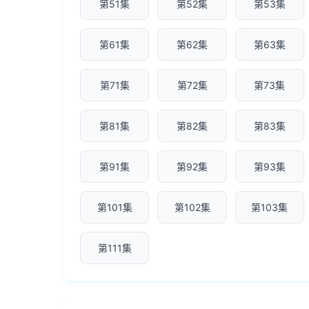
第51集
第52集
第53集
第61集
第62集
第63集
第71集
第72集
第73集
第81集
第82集
第83集
第91集
第92集
第93集
第101集
第102集
第103集
第111集