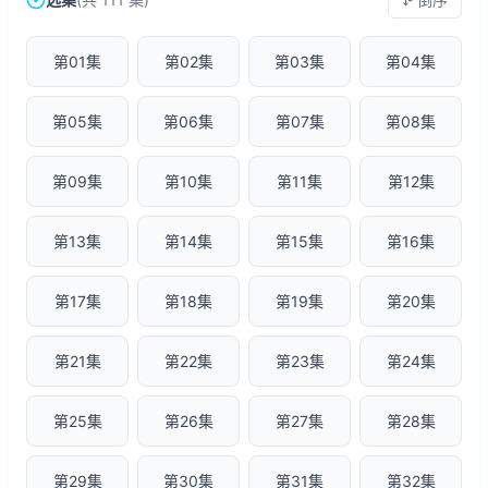
第01集
第02集
第03集
第04集
第05集
第06集
第07集
第08集
第09集
第10集
第11集
第12集
第13集
第14集
第15集
第16集
第17集
第18集
第19集
第20集
第21集
第22集
第23集
第24集
第25集
第26集
第27集
第28集
第29集
第30集
第31集
第32集