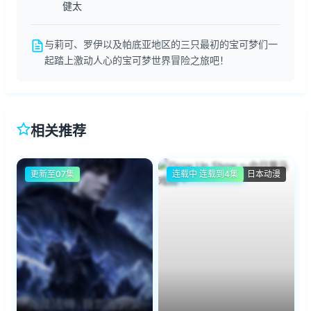
健太
与莉可、罗伊以及帕底亚地区的三只最初的宝可梦们一
起踏上激动人心的宝可梦世界冒险之旅吧！
相关推荐
更新至07集
连载中 连载到4集
日本动漫