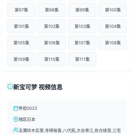
第97集
第98集
第99集
第100集
第101集
第102集
第103集
第104集
第105集
第106集
第107集
第108集
第109集
第110集
第111集
新宝可梦 视频信息
年份
2023
地区
日本
主演
铃木实里,寺崎裕香,八代拓,大谷育江,佐仓绫音,三宅