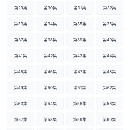
第29集
第30集
第31集
第32集
第33集
第34集
第35集
第36集
第37集
第38集
第39集
第40集
第41集
第42集
第43集
第44集
第45集
第46集
第47集
第48集
第49集
第50集
第51集
第52集
第53集
第54集
第55集
第56集
第57集
第58集
第59集
第60集