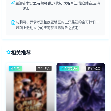
主演
铃木实里,寺崎裕香,八代拓,大谷育江,佐仓绫音,三宅
健太
与莉可、罗伊以及帕底亚地区的三只最初的宝可梦们一
起踏上激动人心的宝可梦世界冒险之旅吧！
相关推荐
第11集
国产动漫
第45集完结
国产动漫