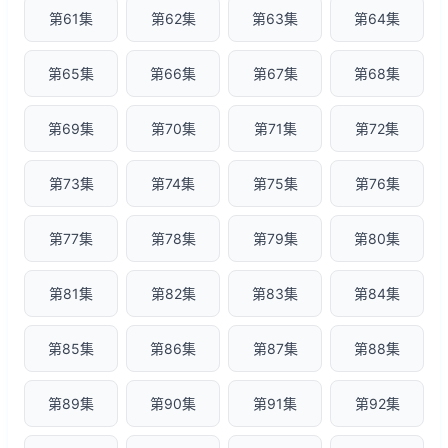
第61集
第62集
第63集
第64集
第65集
第66集
第67集
第68集
第69集
第70集
第71集
第72集
第73集
第74集
第75集
第76集
第77集
第78集
第79集
第80集
第81集
第82集
第83集
第84集
第85集
第86集
第87集
第88集
第89集
第90集
第91集
第92集