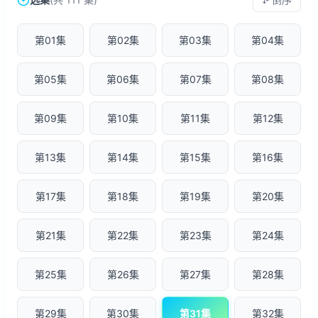
第01集
第02集
第03集
第04集
第05集
第06集
第07集
第08集
第09集
第10集
第11集
第12集
第13集
第14集
第15集
第16集
第17集
第18集
第19集
第20集
第21集
第22集
第23集
第24集
第25集
第26集
第27集
第28集
第29集
第30集
第31集
第32集