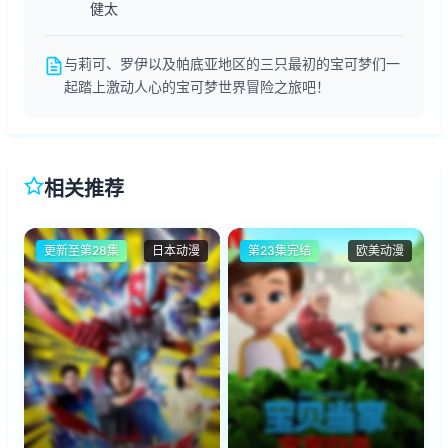
健太
与莉可、罗伊以及帕底亚地区的三只最初的宝可梦们一
起踏上激动人心的宝可梦世界冒险之旅吧！
相关推荐
更新至第28集
日本动漫
第23集完结
欧美动漫