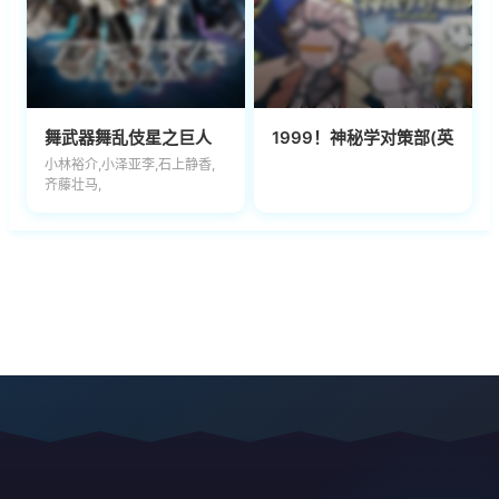
舞武器舞乱伎星之巨人
1999！神秘学对策部(英配版)
小林裕介,小泽亚李,石上静香,
齐藤壮马,