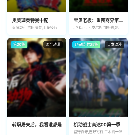
奥美迦奥特曼中配
宝贝老板：重围商界第二季国
近藤颂利,吉田晴登,工藤绫乃
JP Karliak,皮尔斯·加格农,凯
第20集
国产动漫
已完结 共25集
日本动漫
转职屠夫后，我看谁都是动物
机动战士高达00第一季
宫野真守,吉野裕行,三木真一郎