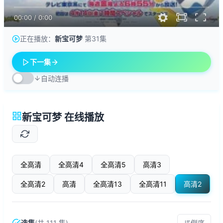
00:00
/
0:00
正在播放：
新宝可梦
第31集
下一集
自动连播
新宝可梦 在线播放
全高清
全高清4
全高清5
高清3
全高清2
高清
全高清13
全高清11
高清2
选集
(共 111 集)
倒序