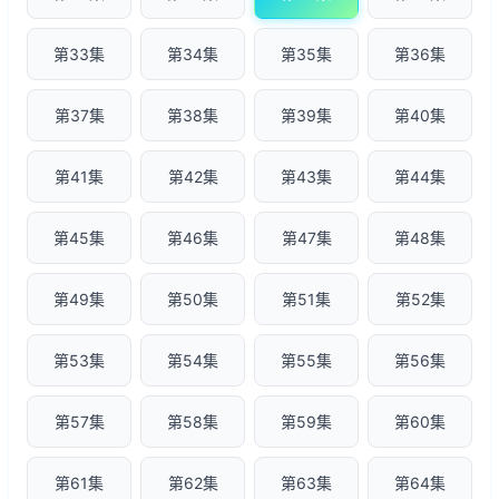
第33集
第34集
第35集
第36集
第37集
第38集
第39集
第40集
第41集
第42集
第43集
第44集
第45集
第46集
第47集
第48集
第49集
第50集
第51集
第52集
第53集
第54集
第55集
第56集
第57集
第58集
第59集
第60集
第61集
第62集
第63集
第64集