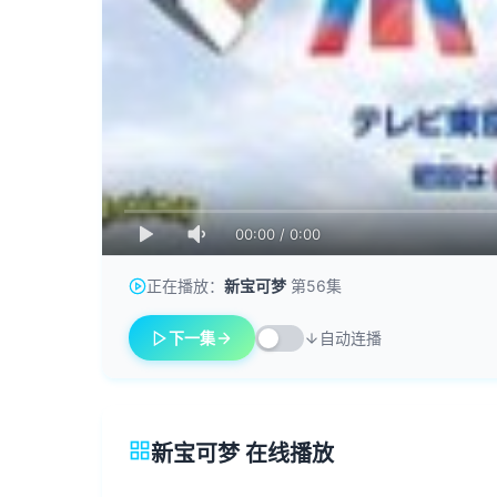
00:00
/
0:00
正在播放：
新宝可梦
第56集
下一集
自动连播
新宝可梦 在线播放