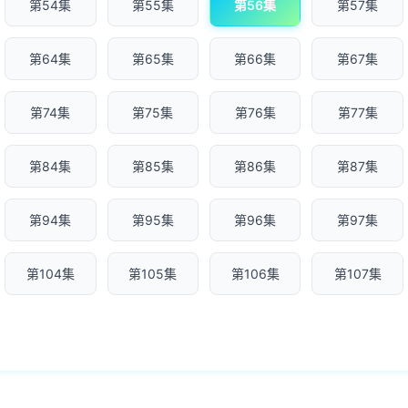
第54集
第55集
第56集
第57集
第64集
第65集
第66集
第67集
第74集
第75集
第76集
第77集
第84集
第85集
第86集
第87集
第94集
第95集
第96集
第97集
第104集
第105集
第106集
第107集