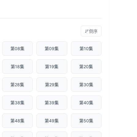
倒序
第08集
第09集
第10集
第18集
第19集
第20集
第28集
第29集
第30集
第38集
第39集
第40集
第48集
第49集
第50集