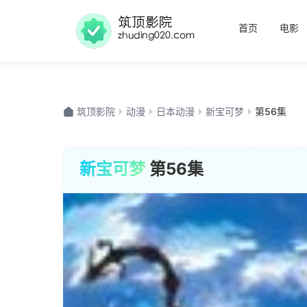
首页
电影
筑顶影院
动漫
日本动漫
新宝可梦
第56集
新宝可梦
第56集