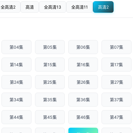
全高清2
高清
全高清13
全高清11
高清2
第04集
第05集
第06集
第07集
第14集
第15集
第16集
第17集
第24集
第25集
第26集
第27集
第34集
第35集
第36集
第37集
第44集
第45集
第46集
第47集