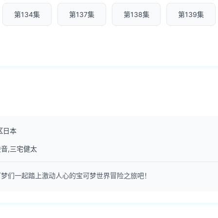
第134集
第137集
第138集
第139集
区
日本
绫音,三宅健太
可梦们一起踏上激动人心的宝可梦世界冒险之旅吧！