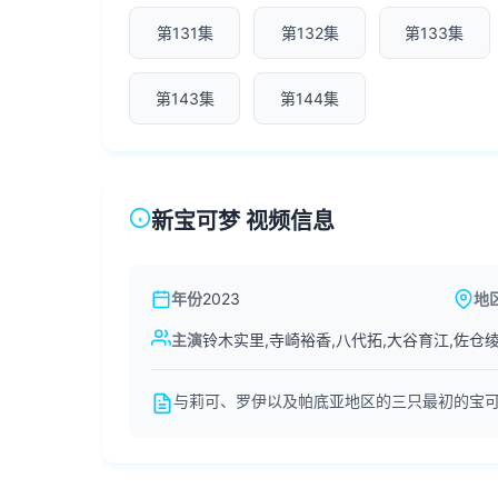
第131集
第132集
第133集
第143集
第144集
新宝可梦 视频信息
年份
2023
地
主演
铃木实里,寺崎裕香,八代拓,大谷育江,佐仓
与莉可、罗伊以及帕底亚地区的三只最初的宝