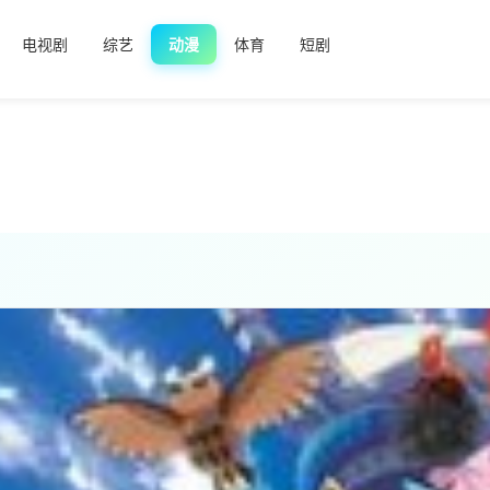
电视剧
综艺
动漫
体育
短剧