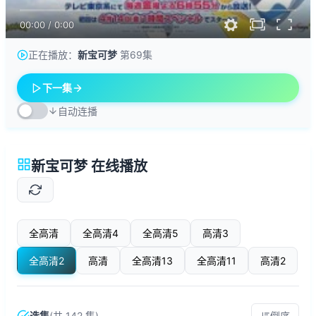
00:00
/
0:00
正在播放：
新宝可梦
第69集
下一集
自动连播
新宝可梦 在线播放
全高清
全高清4
全高清5
高清3
全高清2
高清
全高清13
全高清11
高清2
选集
(共 142 集)
倒序