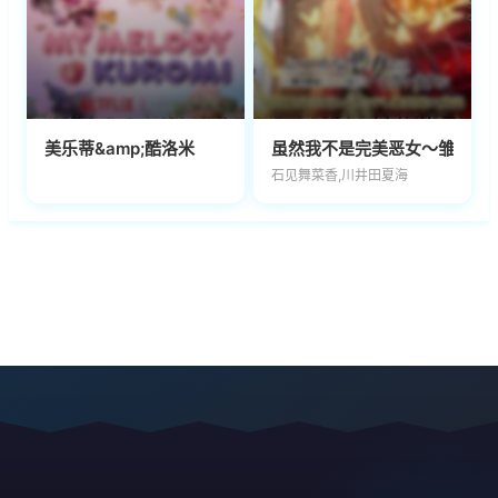
美乐蒂&amp;酷洛米
虽然我不是完美恶女～雏宫蝶
石见舞菜香,川井田夏海