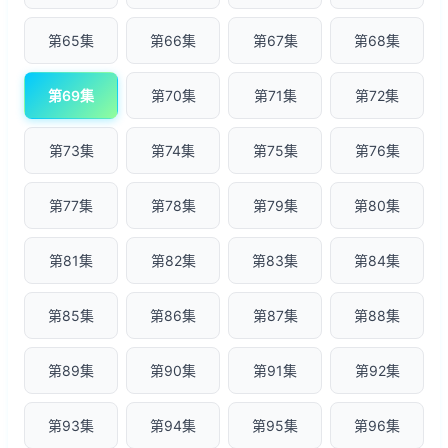
第65集
第66集
第67集
第68集
第69集
第70集
第71集
第72集
第73集
第74集
第75集
第76集
第77集
第78集
第79集
第80集
第81集
第82集
第83集
第84集
第85集
第86集
第87集
第88集
第89集
第90集
第91集
第92集
第93集
第94集
第95集
第96集