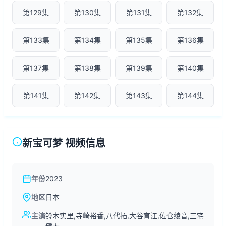
第129集
第130集
第131集
第132集
第133集
第134集
第135集
第136集
第137集
第138集
第139集
第140集
第141集
第142集
第143集
第144集
新宝可梦 视频信息
年份
2023
地区
日本
主演
铃木实里,寺崎裕香,八代拓,大谷育江,佐仓绫音,三宅