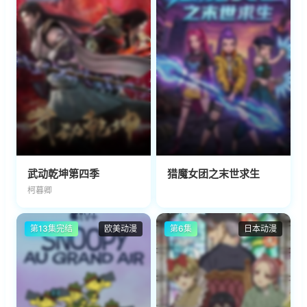
武动乾坤第四季
猎魔女团之末世求生
柯暮卿
第13集完结
欧美动漫
第6集
日本动漫