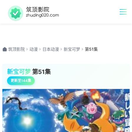
筑顶影院
动漫
日本动漫
新宝可梦
第51集
新宝可梦
第51集
更新至144集