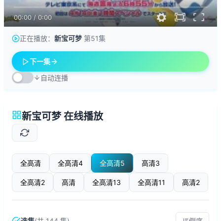
00:00
/
0:00
正在播放：
新宝可梦
第51集
下一集
自动连播
新宝可梦 在线播放
全高清
全高清4
全高清5
高清3
全高清2
高清
全高清13
全高清11
高清2
选集
(共 144 集)
倒序