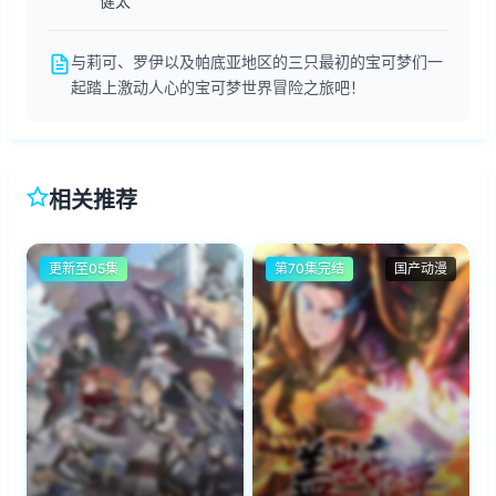
健太
与莉可、罗伊以及帕底亚地区的三只最初的宝可梦们一
起踏上激动人心的宝可梦世界冒险之旅吧！
相关推荐
更新至05集
第70集完结
国产动漫