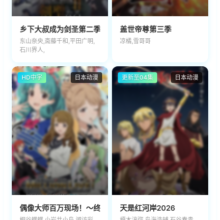
乡下大叔成为剑圣第二季
盖世帝尊第三季
东山奈央,斋藤千和,平田广明,
凉橘,雪哥哥
石川界人,
HD中字
日本动漫
更新至04集
日本动漫
偶像大师百万现场！～终将，立于中央～
天是红河岸2026
桐谷蝶蝶,小岩井小鸟,诹访彩
榎木淳弥,鸟海浩辅,石谷春贵,