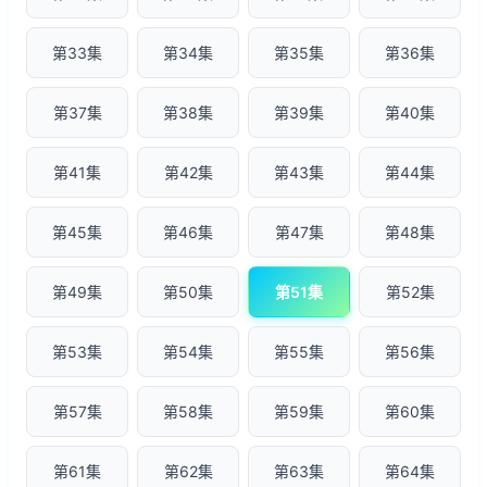
第33集
第34集
第35集
第36集
第37集
第38集
第39集
第40集
第41集
第42集
第43集
第44集
第45集
第46集
第47集
第48集
第49集
第50集
第51集
第52集
第53集
第54集
第55集
第56集
第57集
第58集
第59集
第60集
第61集
第62集
第63集
第64集