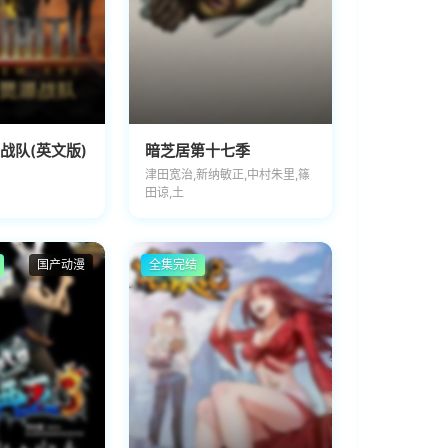
战队​(英文版)
暗芝居第十七季
津田宽治,新纳敏正,中村朱里,篠
田谅,土
国产动漫
全集完结