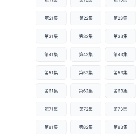
第21集
第22集
第23集
第31集
第32集
第33集
第41集
第42集
第43集
第51集
第52集
第53集
第61集
第62集
第63集
第71集
第72集
第73集
第81集
第82集
第83集