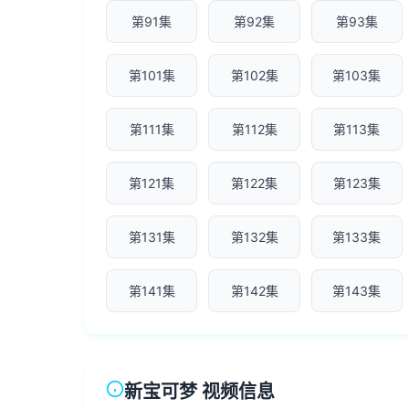
第91集
第92集
第93集
第101集
第102集
第103集
第111集
第112集
第113集
第121集
第122集
第123集
第131集
第132集
第133集
第141集
第142集
第143集
新宝可梦 视频信息