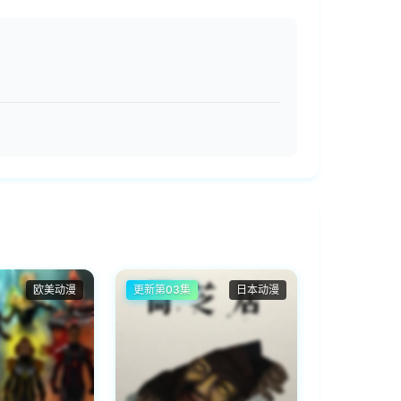
欧美动漫
更新第03集
日本动漫