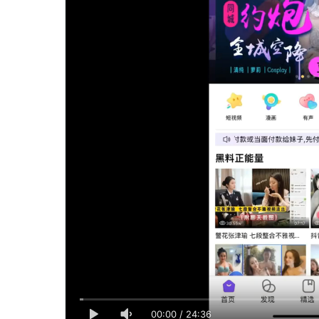
00:00
/
24:36