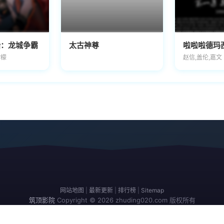
始：龙城争霸
太古神尊
啦啦啦德玛
柠檬
赵信,盖伦,嘉文
网站地图
|
最新更新
|
排行榜
|
Sitemap
筑顶影院
Copyright © 2026
zhuding020.com
版权所有
来自互联网，版权归原创者所有，如果侵犯了你的权益，请通知我们，我们会及