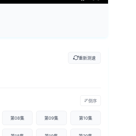
重新测速
倒序
第08集
第09集
第10集
第18集
第19集
第20集