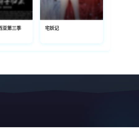
西亚第三季
宅妖记
时删除侵权内容，谢谢合作。