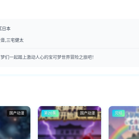
区
日本
绫音,三宅健太
可梦们一起踏上激动人心的宝可梦世界冒险之旅吧！
国产动漫
第20集
国产动漫
完结