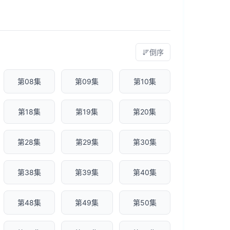
倒序
第08集
第09集
第10集
第18集
第19集
第20集
第28集
第29集
第30集
第38集
第39集
第40集
第48集
第49集
第50集