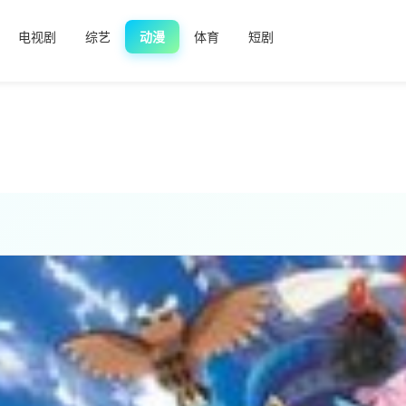
电视剧
综艺
动漫
体育
短剧