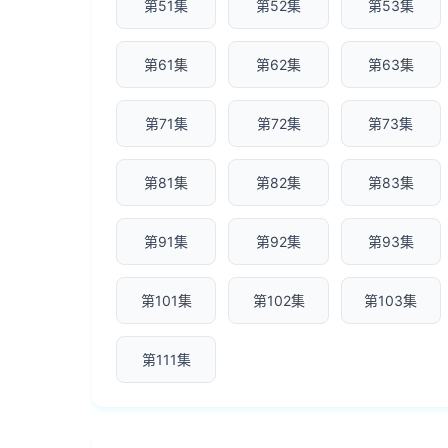
第51集
第52集
第53集
第61集
第62集
第63集
第71集
第72集
第73集
第81集
第82集
第83集
第91集
第92集
第93集
第101集
第102集
第103集
第111集