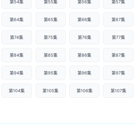
第54集
第55集
第56集
第57集
第64集
第65集
第66集
第67集
第74集
第75集
第76集
第77集
第84集
第85集
第86集
第87集
第94集
第95集
第96集
第97集
第104集
第105集
第106集
第107集