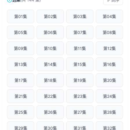
第01集
第02集
第03集
第04集
第05集
第06集
第07集
第08集
第09集
第10集
第11集
第12集
第13集
第14集
第15集
第16集
第17集
第18集
第19集
第20集
第21集
第22集
第23集
第24集
第25集
第26集
第27集
第28集
第29集
第30集
第31集
第32集