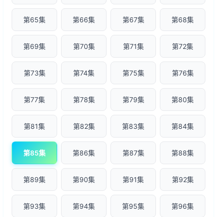
第65集
第66集
第67集
第68集
第69集
第70集
第71集
第72集
第73集
第74集
第75集
第76集
第77集
第78集
第79集
第80集
第81集
第82集
第83集
第84集
第85集
第86集
第87集
第88集
第89集
第90集
第91集
第92集
第93集
第94集
第95集
第96集