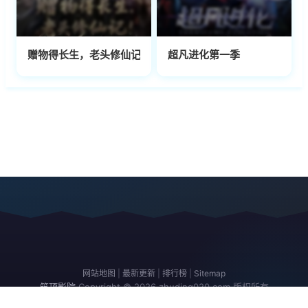
赠物得长生，老头修仙记！
超凡进化第一季
网站地图
|
最新更新
|
排行榜
|
Sitemap
筑顶影院
Copyright © 2026
zhuding020.com
版权所有
免责声明：本站所有内容均来自互联网，版权归原创者所有，如果侵犯了你