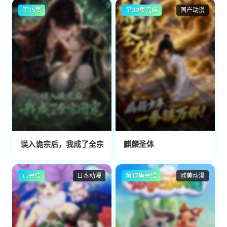
第15集
第32集完结
国产动漫
误入诡宗后，我成了全宗团宠
麒麟圣体
已完结
日本动漫
第17集完结
欧美动漫