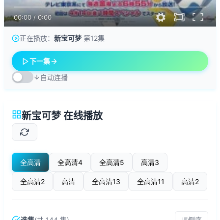
00:00
/
0:00
正在播放：
新宝可梦
第12集
下一集
自动连播
新宝可梦 在线播放
全高清
全高清4
全高清5
高清3
全高清2
高清
全高清13
全高清11
高清2
选集
(共 144 集)
倒序