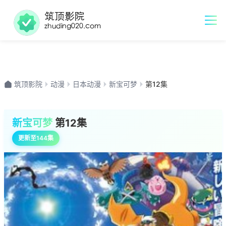
筑顶影院
动漫
日本动漫
新宝可梦
第12集
新宝可梦
第12集
更新至144集