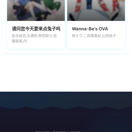
请问您今天要来点兔子吗
Wanna-Be's OVA
佐仓绫音,水濑祈,种田梨沙,佐
原えりこ,高橋美紀,山田栄子
藤聪美,内