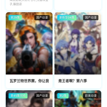
子,篠田谅
第29集
国产动漫
更新至04集
国产动漫
瓦罗兰特世界赛，你让我一个黑铁当大哥
是王者啊？第六季
第45集完结
国产动漫
第2集
欧美动漫