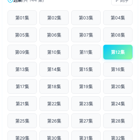
第01集
第02集
第03集
第04集
第05集
第06集
第07集
第08集
第09集
第10集
第11集
第12集
第13集
第14集
第15集
第16集
第17集
第18集
第19集
第20集
第21集
第22集
第23集
第24集
第25集
第26集
第27集
第28集
第29集
第30集
第31集
第32集