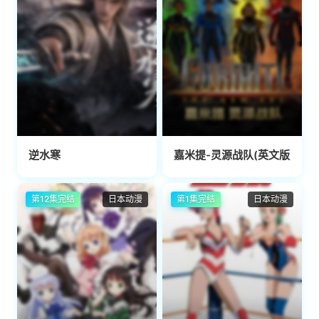
逆水寒
嘉米提-灵源战队​(英文版)
第12集完结
日本动漫
第1集完结
日本动漫