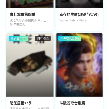
青蛙军曹第四季
幸存的生命(理论与实践)
渡边久美子,小樱悦子,中田让
Václav Helsus,Klára
治,子安武人
更新至03集
国产动漫
第46集已完结
暗芝居第17季
斗破苍穹合集篇
津田宽治,大石ともこ,土屋咲登