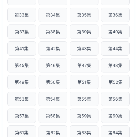
第33集
第34集
第35集
第36集
第37集
第38集
第39集
第40集
第41集
第42集
第43集
第44集
第45集
第46集
第47集
第48集
第49集
第50集
第51集
第52集
第53集
第54集
第55集
第56集
第57集
第58集
第59集
第60集
第61集
第62集
第63集
第64集