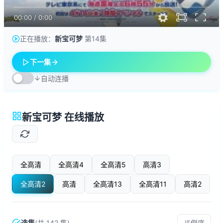
00:00
/
0:00
正在播放：
新宝可梦
第14集
下一集
自动连播
新宝可梦 在线播放
全高清
全高清4
全高清5
高清3
全高清2
高清
全高清13
全高清11
高清2
选集
(共 142 集)
倒序