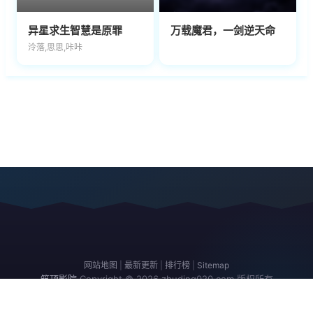
异星求生智慧是原罪
万载魔君，一剑逆天命
泠落,思思,咔咔
网站地图
|
最新更新
|
排行榜
|
Sitemap
筑顶影院
Copyright © 2026
zhuding020.com
版权所有
免责声明：本站所有内容均来自互联网，版权归原创者所有，如果侵犯了你
的权益，请通知我们，我们会及时删除侵权内容，谢谢合作。