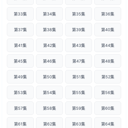
第33集
第34集
第35集
第36集
第37集
第38集
第39集
第40集
第41集
第42集
第43集
第44集
第45集
第46集
第47集
第48集
第49集
第50集
第51集
第52集
第53集
第54集
第55集
第56集
第57集
第58集
第59集
第60集
第61集
第62集
第63集
第64集