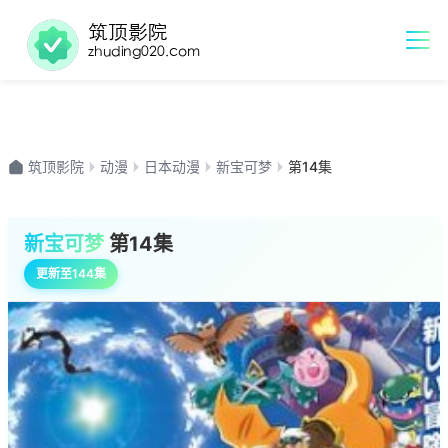
筑顶影院
动漫
日本动漫
新宝可梦
第14集
新宝可梦
第14集
更新至144集