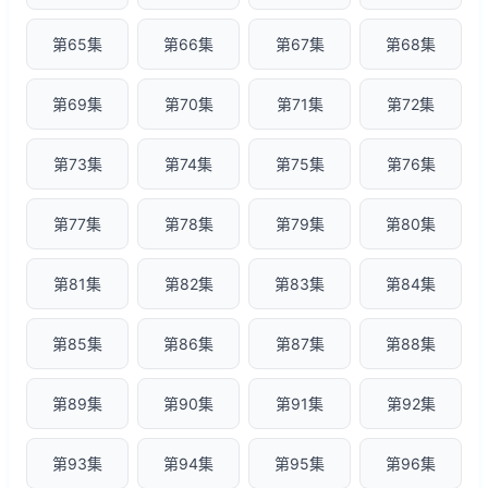
第65集
第66集
第67集
第68集
第69集
第70集
第71集
第72集
第73集
第74集
第75集
第76集
第77集
第78集
第79集
第80集
第81集
第82集
第83集
第84集
第85集
第86集
第87集
第88集
第89集
第90集
第91集
第92集
第93集
第94集
第95集
第96集