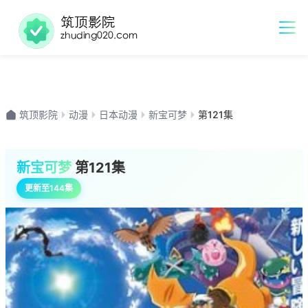
筑顶影院
动漫
日本动漫
新宝可梦
第121集
新宝可梦
第121集
更新至144集