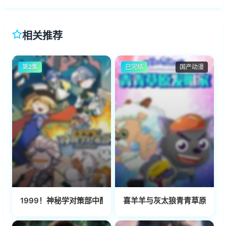
相关推荐
第2集
已完结
国产动漫
1999！神秘学对策部中配版
喜羊羊与灰太狼青青草原发明