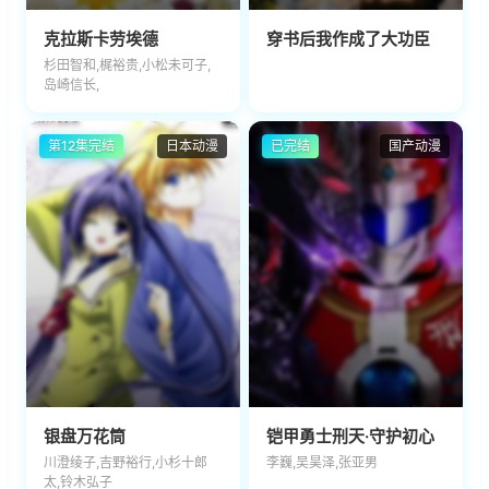
克拉斯卡劳埃德
穿书后我作成了大功臣
杉田智和,梶裕贵,小松未可子,
岛崎信长,
第12集完结
日本动漫
已完结
国产动漫
银盘万花筒
铠甲勇士刑天·守护初心
川澄绫子,吉野裕行,小杉十郎
李巍,吴昊泽,张亚男
太,铃木弘子