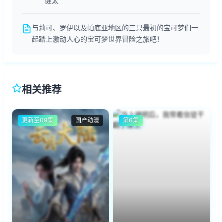
健太
与莉可、罗伊以及帕底亚地区的三只最初的宝可梦们一
起踏上激动人心的宝可梦世界冒险之旅吧！
相关推荐
更新至09集
国产动漫
第6集