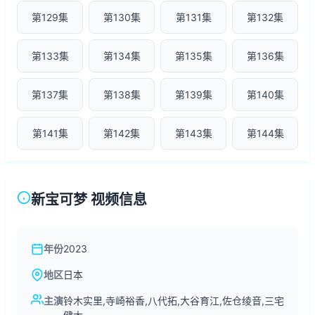
第129集
第130集
第131集
第132集
第133集
第134集
第135集
第136集
第137集
第138集
第139集
第140集
第141集
第142集
第143集
第144集
新宝可梦 视频信息
年份
2023
地区
日本
主演
铃木实里,寺崎裕香,八代拓,大谷育江,佐仓绫音,三宅