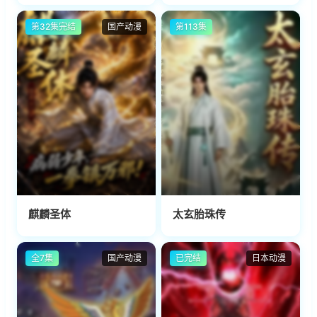
第32集完结
国产动漫
第113集
麒麟圣体
太玄胎珠传
全7集
国产动漫
已完结
日本动漫