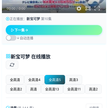
00:00
/
0:00
正在播放：
新宝可梦
第10集
下一集
自动连播
新宝可梦 在线播放
全高清
全高清4
全高清5
高清3
全高清2
高清
全高清13
全高清11
高清2
选集
(共 144 集)
倒序