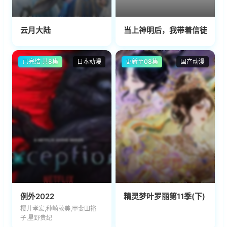
云月大陆
当上神明后，我带着信徒干翻
已完结 共8集
日本动漫
更新至08集
国产动漫
例外2022
精灵梦叶罗丽第11季(下)
樱井孝宏,种崎敦美,甲斐田裕
子,星野贵纪