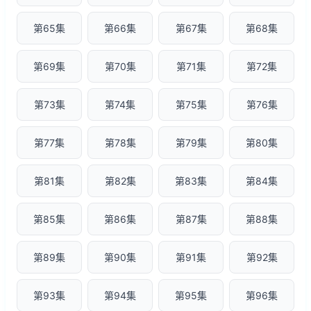
第65集
第66集
第67集
第68集
第69集
第70集
第71集
第72集
第73集
第74集
第75集
第76集
第77集
第78集
第79集
第80集
第81集
第82集
第83集
第84集
第85集
第86集
第87集
第88集
第89集
第90集
第91集
第92集
第93集
第94集
第95集
第96集