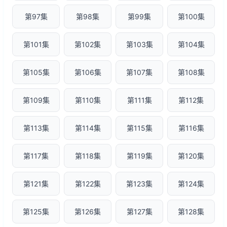
第97集
第98集
第99集
第100集
第101集
第102集
第103集
第104集
第105集
第106集
第107集
第108集
第109集
第110集
第111集
第112集
第113集
第114集
第115集
第116集
第117集
第118集
第119集
第120集
第121集
第122集
第123集
第124集
第125集
第126集
第127集
第128集