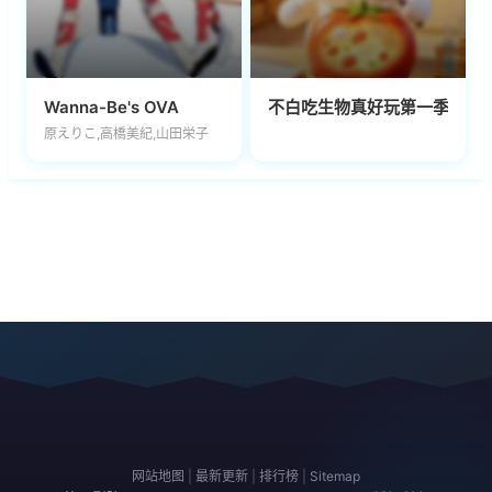
Wanna-Be's OVA
不白吃生物真好玩第一季
原えりこ,高橋美紀,山田栄子
网站地图
|
最新更新
|
排行榜
|
Sitemap