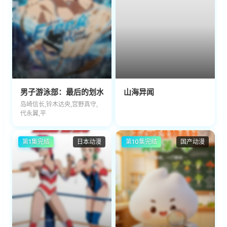
男子游泳部：最后的划水剧场版前篇
山海异闻
岛崎信长,铃木达央,宫野真守,
代永翼,平
第1集完结
日本动漫
第10集完结
国产动漫