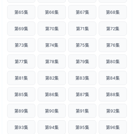
第65集
第66集
第67集
第68集
第69集
第70集
第71集
第72集
第73集
第74集
第75集
第76集
第77集
第78集
第79集
第80集
第81集
第82集
第83集
第84集
第85集
第86集
第87集
第88集
第89集
第90集
第91集
第92集
第93集
第94集
第95集
第96集