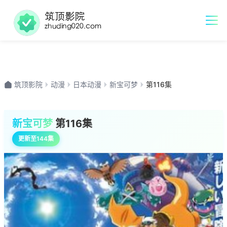
筑顶影院
动漫
日本动漫
新宝可梦
第116集
新宝可梦
第116集
更新至144集