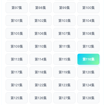
第97集
第98集
第99集
第100集
第101集
第102集
第103集
第104集
第105集
第106集
第107集
第108集
第109集
第110集
第111集
第112集
第113集
第114集
第115集
第116集
第117集
第118集
第119集
第120集
第121集
第122集
第123集
第124集
第125集
第126集
第127集
第128集