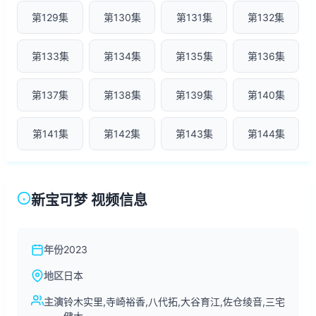
第129集
第130集
第131集
第132集
第133集
第134集
第135集
第136集
第137集
第138集
第139集
第140集
第141集
第142集
第143集
第144集
新宝可梦 视频信息
年份
2023
地区
日本
主演
铃木实里,寺崎裕香,八代拓,大谷育江,佐仓绫音,三宅