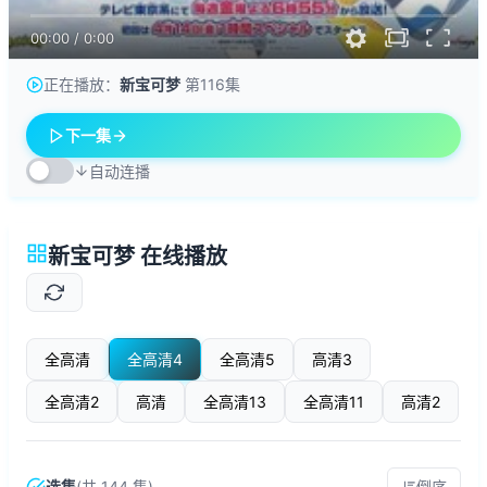
00:00
/
0:00
正在播放：
新宝可梦
第116集
下一集
自动连播
新宝可梦 在线播放
全高清
全高清4
全高清5
高清3
全高清2
高清
全高清13
全高清11
高清2
选集
(共 144 集)
倒序