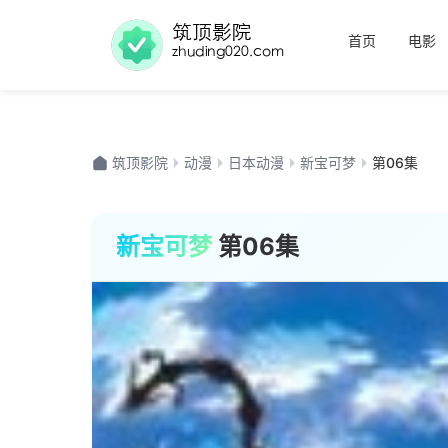
首页
电影
筑顶影院
动漫
日本动漫
新宝可梦
第06集
新宝可梦
第06集