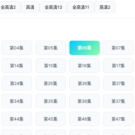
全高清2
高清
全高清13
全高清11
高清2
第04集
第05集
第06集
第07集
第14集
第15集
第16集
第17集
第24集
第25集
第26集
第27集
第34集
第35集
第36集
第37集
第44集
第45集
第46集
第47集