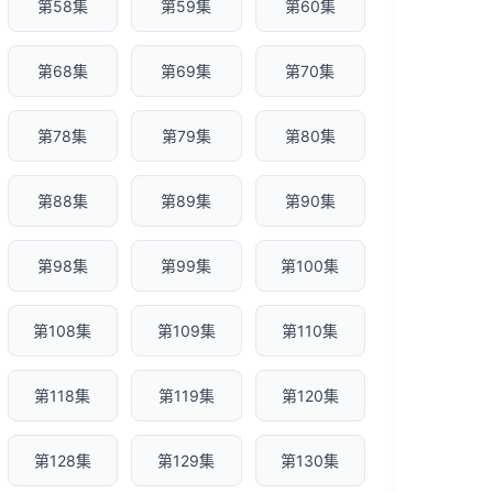
第58集
第59集
第60集
第68集
第69集
第70集
第78集
第79集
第80集
第88集
第89集
第90集
第98集
第99集
第100集
第108集
第109集
第110集
第118集
第119集
第120集
第128集
第129集
第130集