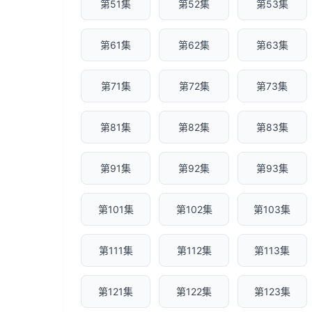
第51集
第52集
第53集
第61集
第62集
第63集
第71集
第72集
第73集
第81集
第82集
第83集
第91集
第92集
第93集
第101集
第102集
第103集
第111集
第112集
第113集
第121集
第122集
第123集