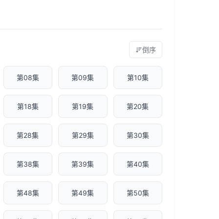
倒序
第08集
第09集
第10集
第18集
第19集
第20集
第28集
第29集
第30集
第38集
第39集
第40集
第48集
第49集
第50集