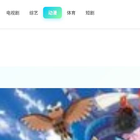
电视剧
综艺
动漫
体育
短剧