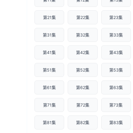
第21集
第22集
第23集
第31集
第32集
第33集
第41集
第42集
第43集
第51集
第52集
第53集
第61集
第62集
第63集
第71集
第72集
第73集
第81集
第82集
第83集