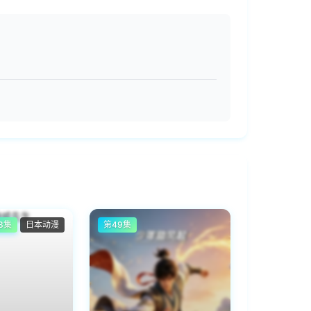
3集
日本动漫
第49集