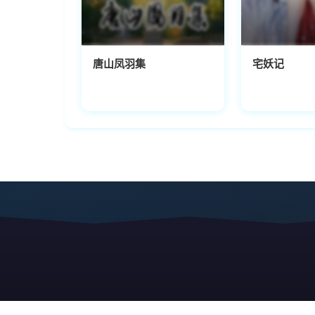
唐山凤羽集
宅妖记
免责声明：本站所有内容均