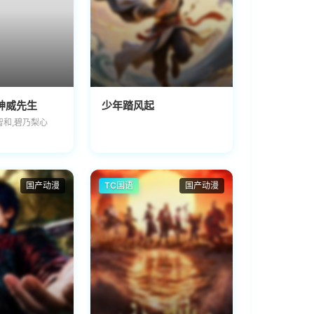
到 ～这个白魔导师超规格
神威先生
少年踏风起
智和,碧乃梨心
国产动漫
TC国语
国产动漫