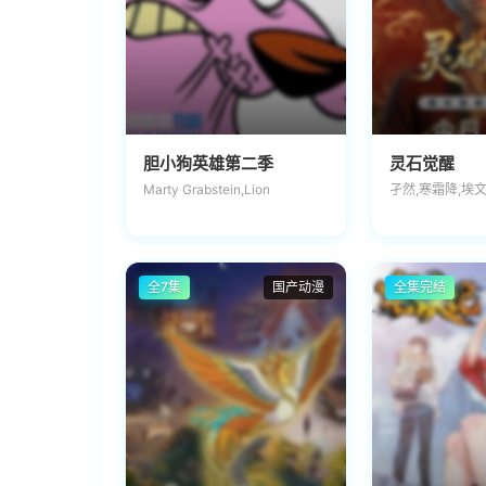
胆小狗英雄第二季
灵石觉醒
Marty Grabstein,Lion
孑然,寒霜降,埃
全7集
国产动漫
全集完结