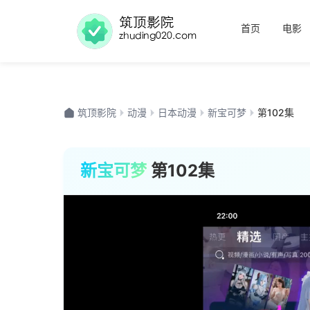
首页
电影
筑顶影院
动漫
日本动漫
新宝可梦
第102集
新宝可梦
第102集