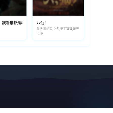
，我看谁都是动物
八仙！
陈浩,李绍哲,立冬,果子哥哥,董天
弋,喻
时删除侵权内容，谢谢合作。