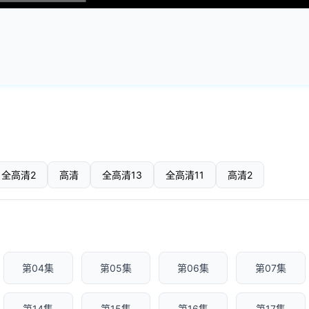
全高清2
高清
全高清13
全高清11
高清2
第04集
第05集
第06集
第07集
第14集
第15集
第16集
第17集