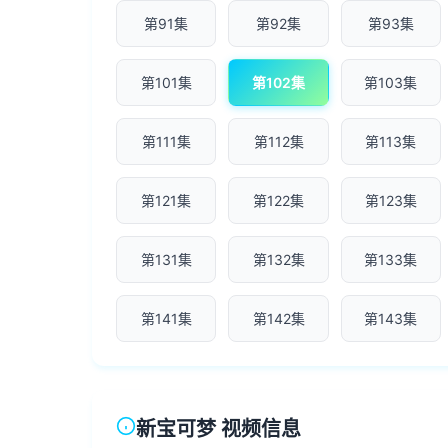
第91集
第92集
第93集
第101集
第102集
第103集
第111集
第112集
第113集
第121集
第122集
第123集
第131集
第132集
第133集
第141集
第142集
第143集
新宝可梦 视频信息