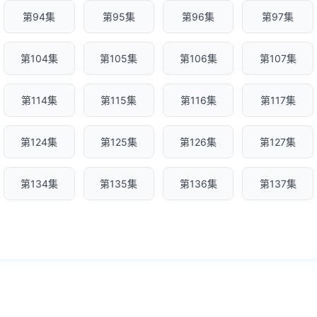
第94集
第95集
第96集
第97集
第104集
第105集
第106集
第107集
第114集
第115集
第116集
第117集
第124集
第125集
第126集
第127集
第134集
第135集
第136集
第137集