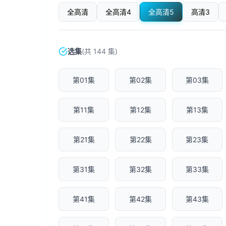
全高清
全高清4
全高清5
高清3
选集
(共 144 集)
第01集
第02集
第03集
第11集
第12集
第13集
第21集
第22集
第23集
第31集
第32集
第33集
第41集
第42集
第43集