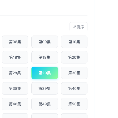
倒序
第08集
第09集
第10集
第18集
第19集
第20集
第28集
第29集
第30集
第38集
第39集
第40集
第48集
第49集
第50集