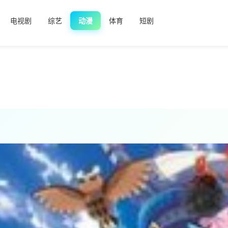
电视剧
综艺
动漫
体育
短剧