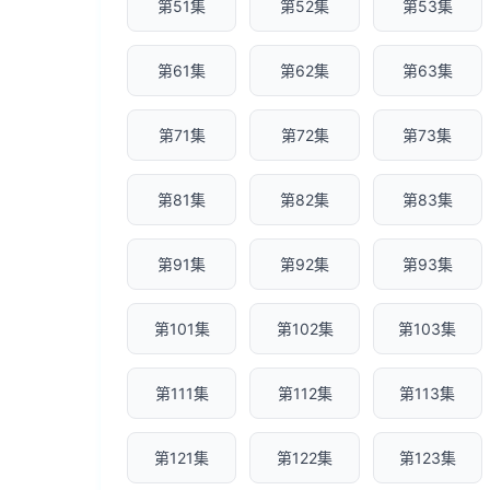
第51集
第52集
第53集
第61集
第62集
第63集
第71集
第72集
第73集
第81集
第82集
第83集
第91集
第92集
第93集
第101集
第102集
第103集
第111集
第112集
第113集
第121集
第122集
第123集