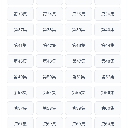
第33集
第34集
第35集
第36集
第37集
第38集
第39集
第40集
第41集
第42集
第43集
第44集
第45集
第46集
第47集
第48集
第49集
第50集
第51集
第52集
第53集
第54集
第55集
第56集
第57集
第58集
第59集
第60集
第61集
第62集
第63集
第64集