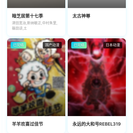
暗芝居第十七季
太古神尊
津田宽治,新纳敏正,中村朱里,
篠田谅,土
已完结
国产动漫
已完结
日本动漫
羊羊欢喜过佳节
永远的大和号REBEL3199第