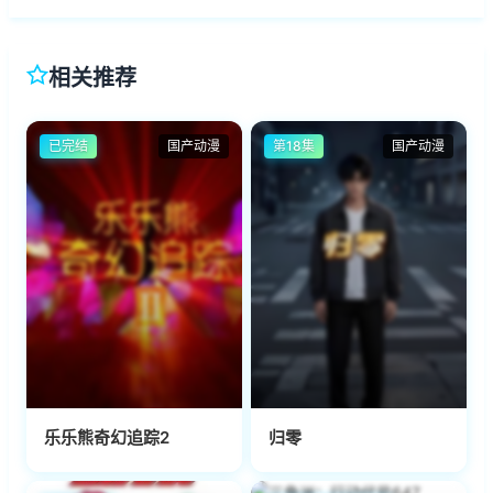
相关推荐
已完结
国产动漫
第18集
国产动漫
乐乐熊奇幻追踪2
归零