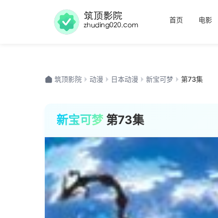
首页
电影
筑顶影院
动漫
日本动漫
新宝可梦
第73集
新宝可梦
第73集