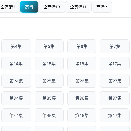
全高清2
高清
全高清13
全高清11
高清2
第4集
第5集
第6集
第7集
第14集
第15集
第16集
第17集
第24集
第25集
第26集
第27集
第34集
第35集
第36集
第37集
第44集
第45集
第46集
第47集