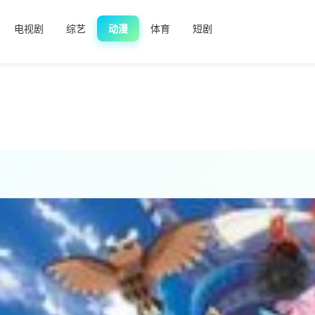
电视剧
综艺
动漫
体育
短剧