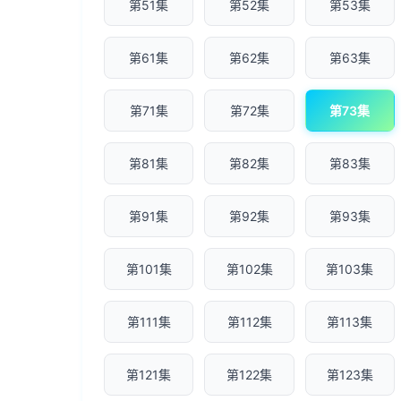
第51集
第52集
第53集
第61集
第62集
第63集
第71集
第72集
第73集
第81集
第82集
第83集
第91集
第92集
第93集
第101集
第102集
第103集
第111集
第112集
第113集
第121集
第122集
第123集