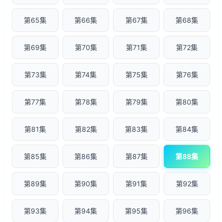
第65集
第66集
第67集
第68集
第69集
第70集
第71集
第72集
第73集
第74集
第75集
第76集
第77集
第78集
第79集
第80集
第81集
第82集
第83集
第84集
第85集
第86集
第87集
第88集
第89集
第90集
第91集
第92集
第93集
第94集
第95集
第96集