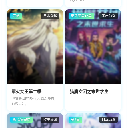
完结
日本动漫
更新至第17集
国产动漫
军火女王第二季
猎魔女团之末世求生
伊藤静,田村睦心,大原沙耶香,
石冢运升,
第13集完结
欧美动漫
第5集
日本动漫