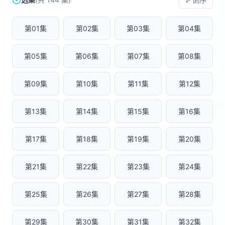
第01集
第02集
第03集
第04集
第05集
第06集
第07集
第08集
第09集
第10集
第11集
第12集
第13集
第14集
第15集
第16集
第17集
第18集
第19集
第20集
第21集
第22集
第23集
第24集
第25集
第26集
第27集
第28集
第29集
第30集
第31集
第32集