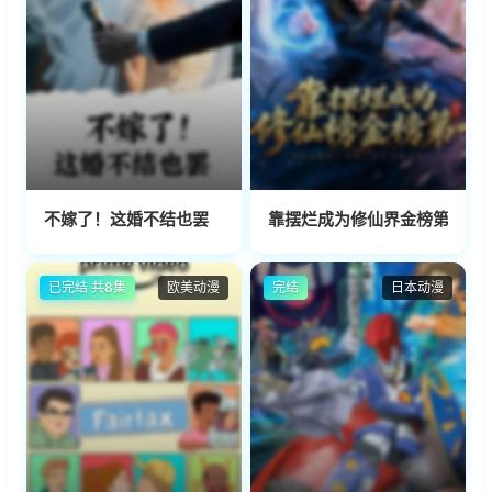
不嫁了！这婚不结也罢
​靠摆烂成为修仙界金榜第一​
已完结 共8集
欧美动漫
完结
日本动漫