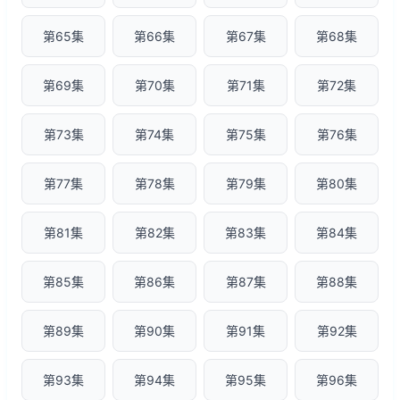
第65集
第66集
第67集
第68集
第69集
第70集
第71集
第72集
第73集
第74集
第75集
第76集
第77集
第78集
第79集
第80集
第81集
第82集
第83集
第84集
第85集
第86集
第87集
第88集
第89集
第90集
第91集
第92集
第93集
第94集
第95集
第96集