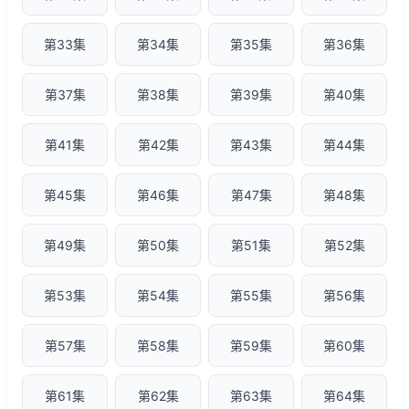
第33集
第34集
第35集
第36集
第37集
第38集
第39集
第40集
第41集
第42集
第43集
第44集
第45集
第46集
第47集
第48集
第49集
第50集
第51集
第52集
第53集
第54集
第55集
第56集
第57集
第58集
第59集
第60集
第61集
第62集
第63集
第64集