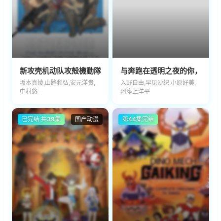
新攻壳机动队攻殻機動隊
与奔跑在透明之夜的你，谈一
坂本真绫,山路和弘,安元洋贵,
入野自由,早见沙织,小原好美,
中村悠一
阿座上洋平
已完结 共39集
国产动漫
第44集完结