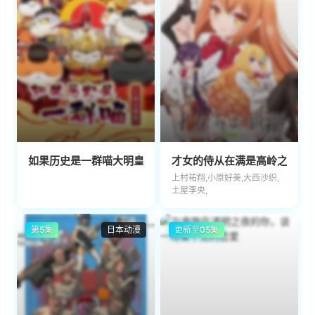
如果历史是一群喵大明皇朝篇
才女的侍从在满是高岭之花的贵
上村祐翔,小原好美,大西沙织,
土屋李央,
第5集
日本动漫
更新至05集