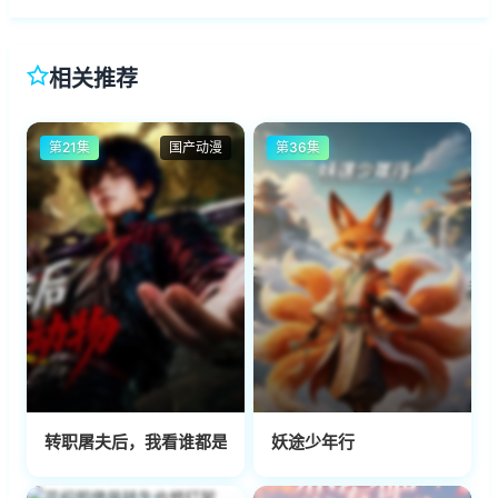
相关推荐
第21集
国产动漫
第36集
转职屠夫后，我看谁都是动物
妖途少年行