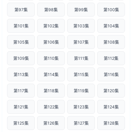
第97集
第98集
第99集
第100集
第101集
第102集
第103集
第104集
第105集
第106集
第107集
第108集
第109集
第110集
第111集
第112集
第113集
第114集
第115集
第116集
第117集
第118集
第119集
第120集
第121集
第122集
第123集
第124集
第125集
第126集
第127集
第128集