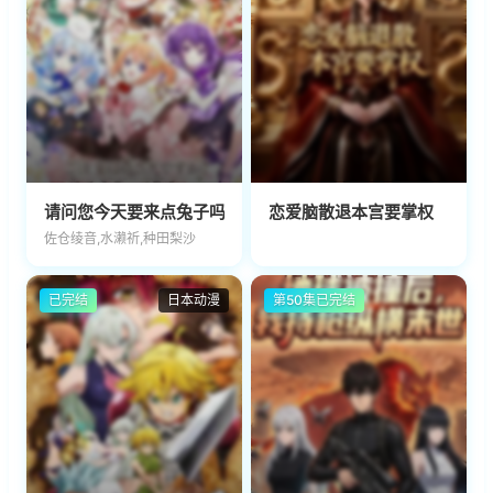
请问您今天要来点兔子吗BLOOM
恋爱脑散退本宫要掌权
佐仓绫音,水濑祈,种田梨沙
已完结
日本动漫
第50集已完结