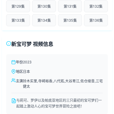
第129集
第130集
第131集
第132集
第133集
第134集
第135集
第136集
新宝可梦 视频信息
年份
2023
地区
日本
主演
铃木实里,寺崎裕香,八代拓,大谷育江,佐仓绫音,三宅
健太
与莉可、罗伊以及帕底亚地区的三只最初的宝可梦们一
起踏上激动人心的宝可梦世界冒险之旅吧！