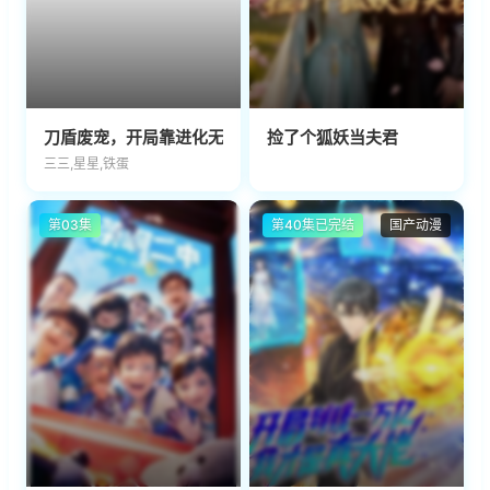
刀盾废宠，开局靠进化无敌
捡了个狐妖当夫君
三三,星星,铁蛋
第03集
第40集已完结
国产动漫