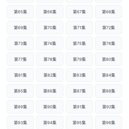
第65集
第66集
第67集
第68集
第69集
第70集
第71集
第72集
第73集
第74集
第75集
第76集
第77集
第78集
第79集
第80集
第81集
第82集
第83集
第84集
第85集
第86集
第87集
第88集
第89集
第90集
第91集
第92集
第93集
第94集
第95集
第96集