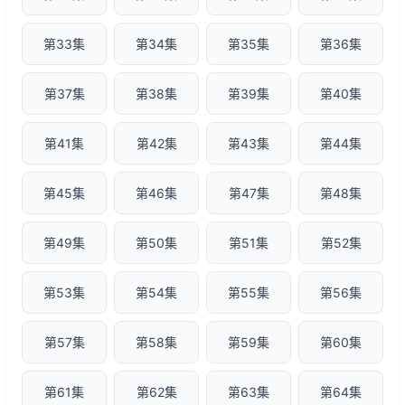
第33集
第34集
第35集
第36集
第37集
第38集
第39集
第40集
第41集
第42集
第43集
第44集
第45集
第46集
第47集
第48集
第49集
第50集
第51集
第52集
第53集
第54集
第55集
第56集
第57集
第58集
第59集
第60集
第61集
第62集
第63集
第64集