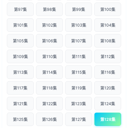
第97集
第98集
第99集
第100集
第101集
第102集
第103集
第104集
第105集
第106集
第107集
第108集
第109集
第110集
第111集
第112集
第113集
第114集
第115集
第116集
第117集
第118集
第119集
第120集
第121集
第122集
第123集
第124集
第125集
第126集
第127集
第128集