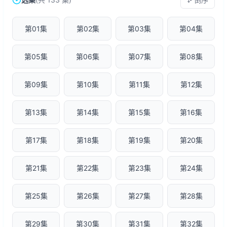
第01集
第02集
第03集
第04集
第05集
第06集
第07集
第08集
第09集
第10集
第11集
第12集
第13集
第14集
第15集
第16集
第17集
第18集
第19集
第20集
第21集
第22集
第23集
第24集
第25集
第26集
第27集
第28集
第29集
第30集
第31集
第32集