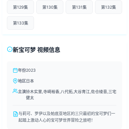
第129集
第130集
第131集
第132集
第133集
新宝可梦 视频信息
年份
2023
地区
日本
主演
铃木实里,寺崎裕香,八代拓,大谷育江,佐仓绫音,三宅
健太
与莉可、罗伊以及帕底亚地区的三只最初的宝可梦们一
起踏上激动人心的宝可梦世界冒险之旅吧！