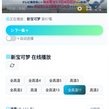
00:00
/
0:00
正在播放：
新宝可梦
第67集
下一集
自动连播
新宝可梦 在线播放
全高清
全高清4
全高清5
高清3
全高清2
高清
全高清13
全高清11
高清2
选集
(共 133 集)
倒序