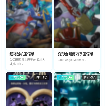
纸箱战机国语版
变形金刚第四季国语版
久保田恵,井上麻里奈,浪川大
Jack Angel,Michael B
辅,小田久史
第9集完结
国产动漫
第4集完结
国产动漫