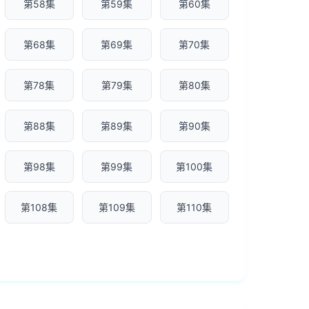
第58集
第59集
第60集
第68集
第69集
第70集
第78集
第79集
第80集
第88集
第89集
第90集
第98集
第99集
第100集
第108集
第109集
第110集