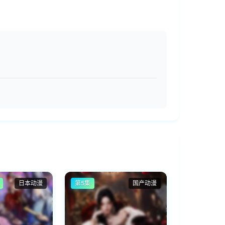
日本动漫
第5集
国产动漫