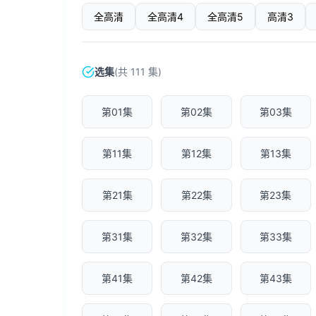
全高清
全高清4
全高清5
高清3
选集
(共 111 集)
第01集
第02集
第03集
第11集
第12集
第13集
第21集
第22集
第23集
第31集
第32集
第33集
第41集
第42集
第43集