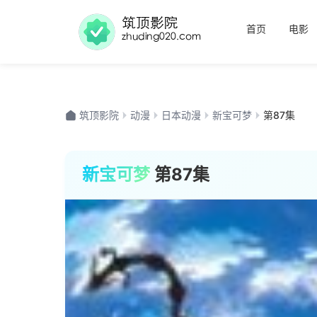
首页
电影
筑顶影院
动漫
日本动漫
新宝可梦
第87集
新宝可梦
第87集