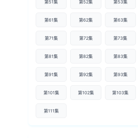
第51集
第52集
第53集
第61集
第62集
第63集
第71集
第72集
第73集
第81集
第82集
第83集
第91集
第92集
第93集
第101集
第102集
第103集
第111集