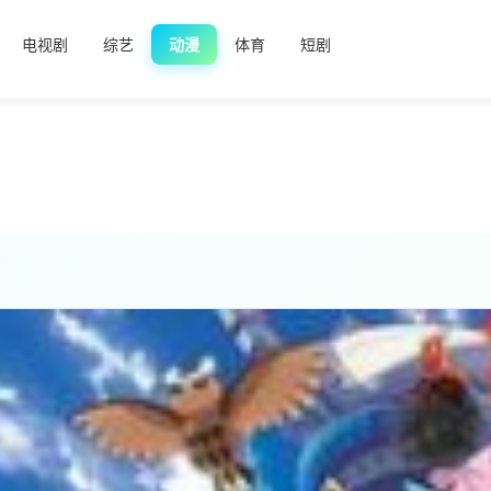
电视剧
综艺
动漫
体育
短剧