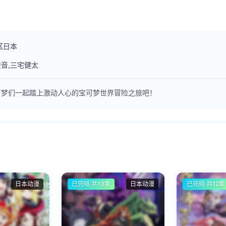
区
日本
绫音,三宅健太
可梦们一起踏上激动人心的宝可梦世界冒险之旅吧！
日本动漫
已完结 共13集
日本动漫
已完结 共12集