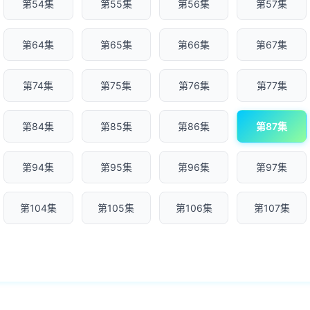
第54集
第55集
第56集
第57集
第64集
第65集
第66集
第67集
第74集
第75集
第76集
第77集
第84集
第85集
第86集
第87集
第94集
第95集
第96集
第97集
第104集
第105集
第106集
第107集